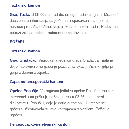
Tuzlanski kanton
Grad Tuzla.
U 08:00 sati, od dežurnog u rudniku lignita „Mramor“
dobivena je informacija da je četa za spašavane na mjestu
nesreće pronašla bušilicu koju je koristio nestali rudar. Radovi na
potrazi za nastradalim rudarom se nastavljaju.
POŽARI
Tuzlanski kanton
Grad Gradačac.
Vatrogasna jedinica grada Gradačca imala je
dvije intervencije na gašenju požara na lokaciji Višnjik, gdje je
gorjela deponija otpada.
Zapadnohercegovački kantom
Općina Posušje.
Vatrogasna jedinica općine Posušje imala je
intervenciju na gašenju požara jutros u 03:26 sati, ispred
diskoteke u Posušju, gdje je gorio automobil. U intervenciji
gašenja učestvovala su dva vatrogasca s vozilom. Požar je
ugašen.
Hercegovačko-neretvanski kanton