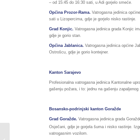
– od 15:45 do 16:30 sati, u Adi gorjelo smeće.
Općina Prozor-Rama.
Vatrogasna jedinica općin
sati u Lizopercima, gdje je gorjelo nisko rastinje.
Grad Konjic.
Vatrogasna jedinica grada Konjic ima
gdje je gorio stan.
Općina Jablanica.
Vatrogasna jedinica općine Jab
Ostrošcu, gdje je gorio kontejner.
Kanton Sarajevo
Profesionalna vatrogasna jedinica Kantonalne upra
gašenju požara, i to: jednu na gašenju zapaljenog
Bosansko-podrinjski kanton
Goražde
Grad Goražde.
Vatrogasna jedinica grada Goražde
Osječani, gdje je gorjela šuma i nisko rastinje. Iz
Sažetak redovnog izvještaja o stanju
vatrogasnim vozilom.
prirodnih i drugih nesreća na