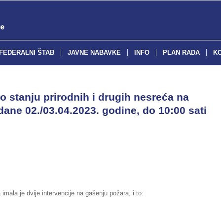
FEDERALNI ŠTAB
JAVNE NABAVKE
INFO
PLAN RADA
K
o stanju prirodnih i drugih nesreća na
dane 02./03.04.2023. godine, do 10:00 sati
imala je dvije intervencije na gašenju požara, i to: