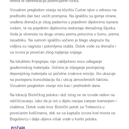
terena te identifikacija potencijalnih rizika.
Vizualnim pregledom stanja na klizištu Curine njive u odnosu na
predhodni dan bez većih promjena. Na igralištu sa gornje strane,
urađena drenaža je zbog padavina u pojedinim dijelovima isprana
vodom, te na pojedinim dijelovima nedostaje drenažnog šljunka.
Voda je skrenuta na drugu stranu prema potocima u šumu, prema
rasadniku. Na samom igralištu uočeno je blago ulegnuće tla,
vidljiva su nagnuta i polomljena stabla. Dotok vode sa drenaže i
sa izvora je povećan zbog topljenja snijega.
Na lokalitetu Knjeginjac nije zabilježeno novo odlaganje
građevinskog materijala. Uočeno je slijeganje postojećeg
deponijskog materijala uz početne znakove erozije, što ukazuje
na postepenu konsolidaciju tla i uticaj atmosferskih faktora.
Vizualnim pregledom stanje isto kao i prethodnih dana.
Na lokaciji Bistričkog potoka i duž istog se ne izvode radovi na
raščišćavanju, tako da je isti u dijelu nasipa zatrpan kamenjem i
stablima. Dotok vode kroz Bistrički potok sa Trebevića u
povećanim količinama, dok se sa kaptaže izvora kod mosta na
Boguševcu i dalje ulijeva višak vode u korito potoka.
POŽARI