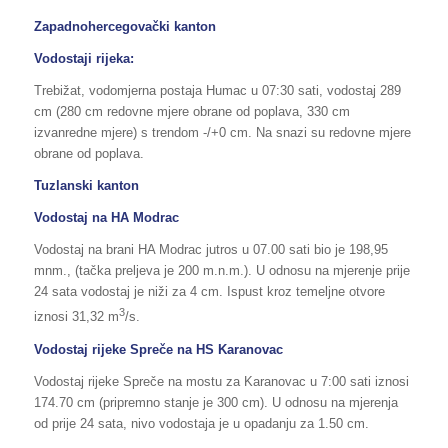
Zapadnohercegovački kanton
Vodostaji rijeka:
Trebižat, vodomjerna postaja Humac u 07:30 sati, vodostaj 289
cm (280 cm redovne mjere obrane od poplava, 330 cm
izvanredne mjere) s trendom -/+0 cm. Na snazi su redovne mjere
obrane od poplava.
Tuzlanski kanton
Vodostaj na HA Modrac
Vodostaj na brani HA Modrac jutros u 07.00 sati bio je 198,95
mnm., (tačka preljeva je 200 m.n.m.). U odnosu na mjerenje prije
24 sata vodostaj je niži za 4 cm. Ispust kroz temeljne otvore
3
iznosi 31,32 m
/s.
Vodostaj rijeke Spreče na HS Karanovac
Vodostaj rijeke Spreče na mostu za Karanovac u 7:00 sati iznosi
174.70 cm (pripremno stanje je 300 cm). U odnosu na mjerenja
od prije 24 sata, nivo vodostaja je u opadanju za 1.50 cm.