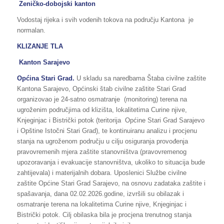
Zeničko-dobojski kanton
Vodostaj rijeka i svih vodenih tokova na području Kantona je
normalan.
KLIZANJE TLA
Kanton Sarajevo
Općina
Stari Grad.
U skladu sa naredbama Štaba civilne zaštite
Kantona Sarajevo, Općinski štab civilne zaštite Stari Grad
organizovao je 24-satno osmatranje (monitoring) terena na
ugroženim područjima od klizišta, lokalitetima Curine njive,
Knjeginjac i Bistrički potok (teritorija Općine Stari Grad Sarajevo
i Opštine Istočni Stari Grad), te kontinuiranu analizu i procjenu
stanja na ugroženom području u cilju osiguranja provođenja
pravovremenih mjera zaštite stanovništva (pravovremenog
upozoravanja i evakuacije stanovništva, ukoliko to situacija bude
zahtijevala) i materijalnih dobara. Uposlenici Službe civilne
zaštite Općine Stari Grad Sarajevo, na osnovu zadataka zaštite i
spašavanja, dana 02.02.2026.godine, izvršili su obilazak i
osmatranje terena na lokalitetima Curine njive, Knjeginjac i
Bistrički potok. Cilj obilaska bila je procjena trenutnog stanja