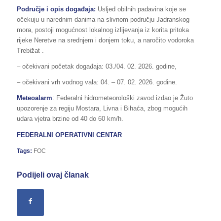
Područje i opis događaja:
Usljed obilnih padavina koje se
očekuju u narednim danima na slivnom području Jadranskog
mora, postoji mogućnost lokalnog izlijevanja iz korita pritoka
rijeke Neretve na srednjem i donjem toku, a naročito vodoroka
Trebižat .
– očekivani početak događaja: 03./04. 02. 2026. godine,
– očekivani vrh vodnog vala: 04. – 07. 02. 2026. godine.
Meteoalarm
: Federalni hidrometeorološki zavod izdao je Žuto
upozorenje za regiju Mostara, Livna i Bihaća, zbog mogućih
udara vjetra brzine od 40 do 60 km/h.
FEDERALNI OPERATIVNI CENTAR
Tags:
FOC
Podijeli ovaj članak