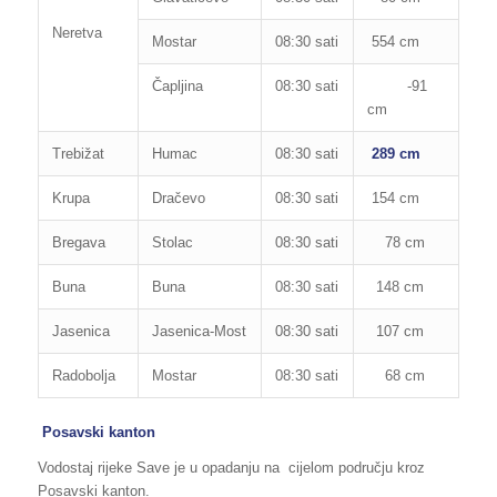
Neretva
Mostar
08:30 sati
554 cm
850
Čapljina
08:30 sati
-91
200
cm
Trebižat
Humac
08:30 sati
289 cm
280
Krupa
Dračevo
08:30 sati
154 cm
300
Bregava
Stolac
08:30 sati
78 cm
110
Buna
Buna
08:30 sati
148 cm
265
Jasenica
Jasenica-Most
08:30 sati
107 cm
130
Radobolja
Mostar
08:30 sati
68 cm
75
Posavski kanton
Vodostaj rijeke Save je u opadanju na cijelom području kroz
Posavski kanton.