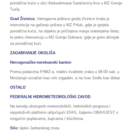
porodične kuće u ulici Abdurahmana Saračevića Ace u MZ Gornja
Tuzla.
Grad Živinice.
Vatrogasna jedinica grada živinice imala je
intervencije na gašenju požara u MZ Priluk, gdje je gorjela
porodična kuća, na objektu je pričinjena manja materijalna šteta,
te jednu intervenciju u MZ Gornje Dubrave, gdje je gorio dimnjak
na porodičnoj kući.
ZAGAĐIVANJE OKOLIŠA
Hercegovačko-neretvanski kanton
Prema podacima FHMZ-a, indeks kvalitete zraka u 08:00 sati, u
Mostaruje označen kao vrlo zagađen, a na Ivan Sedlu kao dobar.
OSTALO
FEDERALNI HIDROMETEOROLOŠKI ZAVOD
Na temelju dostupnih meteoroloških, hidroloških prognoza i
raspoloživih platformi uključujući EFAS, šaljemo OBAVIJEST o
mogućim poplavama, bujicama / klizištima.
Sliv:
rijeke Jadranskog mora