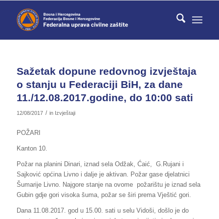
Sažetak dopune redovnog izvještaja
o stanju u Federaciji BiH, za dane
11./12.08.2017.godine, do 10:00 sati
/
12/08/2017
in
Izvještaji
POŽARI
Kanton 10.
Požar na planini Dinari, iznad sela Odžak, Ćaić, G.Rujani i
Sajković općina Livno i dalje je aktivan. Požar gase djelatnici
Šumarije Livno. Najgore stanje na ovome požarištu je iznad sela
Gubin gdje gori visoka šuma, požar se širi prema Vještić gori.
Dana 11.08.2017. god u 15.00. sati u selu Vidoši, došlo je do