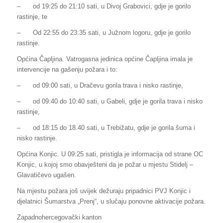
–
od 19:25 do 21:10 sati, u Divoj Grabovici, gdje je gorilo
rastinje, te
–
Od 22:55 do 23:35 sati, u Južnom logoru, gdje je gorilo
rastinje.
Općina Čapljina. Vatrogasna jedinica općine Čapljina imala je
intervencije na gašenju požara i to:
–
od 09:00 sati, u Dračevu gorila trava i nisko rastinje,
–
od 09:40 do 10:40 sati, u Gabeli, gdje je gorila trava i nisko
rastinje,
–
od 18:15 do 18.40 sati, u Trebižatu, gdje je gorila šuma i
nisko rastinje.
Općina Konjic. U 09:25 sati, pristigla je informacija od strane OC
Konjic, u kojoj smo obavješteni da je požar u mjestu Stidelj –
Glavatičevo ugašen.
Na mjestu požara još uvijek dežuraju pripadnici PVJ Konjic i
djelatnici Šumarstva „Prenj“, u slučaju ponovne aktivacije požara.
Zapadnohercegovački kanton