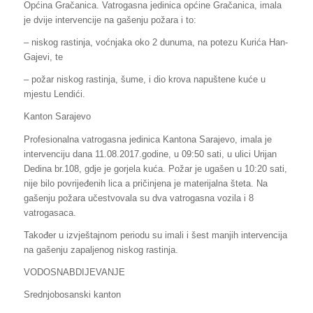
Općina Gračanica. Vatrogasna jedinica općine Gračanica, imala
je dvije intervencije na gašenju požara i to:
– niskog rastinja, voćnjaka oko 2 dunuma, na potezu Kurića Han-
Gajevi, te
– požar niskog rastinja, šume, i dio krova napuštene kuće u
mjestu Lendići.
Kanton Sarajevo
Profesionalna vatrogasna jedinica Kantona Sarajevo, imala je
intervenciju dana 11.08.2017.godine, u 09:50 sati, u ulici Urijan
Dedina br.108, gdje je gorjela kuća. Požar je ugašen u 10:20 sati,
nije bilo povrijeđenih lica a pričinjena je materijalna šteta. Na
gašenju požara učestvovala su dva vatrogasna vozila i 8
vatrogasaca.
Također u izvještajnom periodu su imali i šest manjih intervencija
na gašenju zapaljenog niskog rastinja.
VODOSNABDIJEVANJE
Srednjobosanski kanton