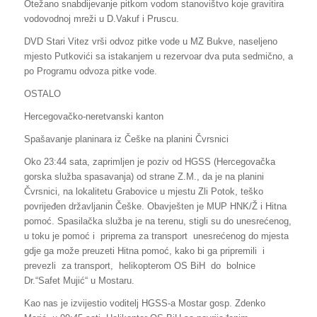
Otežano snabdijevanje pitkom vodom stanovištvo koje gravitira
vodovodnoj mreži u D.Vakuf i Pruscu.
DVD Stari Vitez vrši odvoz pitke vode u MZ Bukve, naseljeno
mjesto Putkovići sa istakanjem u rezervoar dva puta sedmično, a
po Programu odvoza pitke vode.
OSTALO
Hercegovačko-neretvanski kanton
Spašavanje planinara iz Češke na planini Čvrsnici
Oko 23:44 sata, zaprimljen je poziv od HGSS (Hercegovačka
gorska služba spasavanja) od strane Z.M., da je na planini
Čvrsnici, na lokalitetu Grabovice u mjestu Zli Potok, teško
povrijeđen državljanin Češke. Obavješten je MUP HNK/Ž i Hitna
pomoć. Spasilačka služba je na terenu, stigli su do unesrećenog,
u toku je pomoć i priprema za transport unesrećenog do mjesta
gdje ga može preuzeti Hitna pomoć, kako bi ga pripremili i
prevezli za transport, helikopterom OS BiH do bolnice
Dr.“Safet Mujić“ u Mostaru.
Kao nas je izvijestio voditelj HGSS-a Mostar gosp. Zdenko