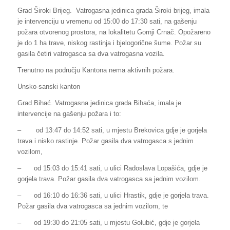
Grad Široki Brijeg. Vatrogasna jedinica grada Široki brijeg, imala
je intervenciju u vremenu od 15:00 do 17:30 sati, na gašenju
požara otvorenog prostora, na lokalitetu Gornji Crnač. Opožareno
je do 1 ha trave, niskog rastinja i bjelogorične šume. Požar su
gasila četiri vatrogasca sa dva vatrogasna vozila.
Trenutno na području Kantona nema aktivnih požara.
Unsko-sanski kanton
Grad Bihać. Vatrogasna jedinica grada Bihaća, imala je
intervencije na gašenju požara i to:
–
od 13:47 do 14:52 sati, u mjestu Brekovica gdje je gorjela
trava i nisko rastinje. Požar gasila dva vatrogasca s jednim
vozilom,
–
od 15:03 do 15:41 sati, u ulici Radoslava Lopašića, gdje je
gorjela trava. Požar gasila dva vatrogasca sa jednim vozilom.
–
od 16:10 do 16:36 sati, u ulici Hrastik, gdje je gorjela trava.
Požar gasila dva vatrogasca sa jednim vozilom, te
–
od 19:30 do 21:05 sati, u mjestu Golubić, gdje je gorjela