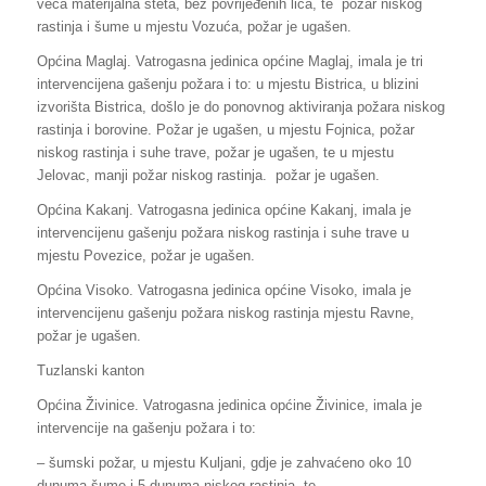
veća materijalna šteta, bez povrijeđenih lica, te požar niskog
rastinja i šume u mjestu Vozuća, požar je ugašen.
Općina Maglaj. Vatrogasna jedinica općine Maglaj, imala je tri
intervencijena gašenju požara i to: u mjestu Bistrica, u blizini
izvorišta Bistrica, došlo je do ponovnog aktiviranja požara niskog
rastinja i borovine. Požar je ugašen, u mjestu Fojnica, požar
niskog rastinja i suhe trave, požar je ugašen, te u mjestu
Jelovac, manji požar niskog rastinja. požar je ugašen.
Općina Kakanj. Vatrogasna jedinica općine Kakanj, imala je
intervencijenu gašenju požara niskog rastinja i suhe trave u
mjestu Povezice, požar je ugašen.
Općina Visoko. Vatrogasna jedinica općine Visoko, imala je
intervencijenu gašenju požara niskog rastinja mjestu Ravne,
požar je ugašen.
Tuzlanski kanton
Općina Živinice. Vatrogasna jedinica općine Živinice, imala je
intervencije na gašenju požara i to:
– šumski požar, u mjestu Kuljani, gdje je zahvaćeno oko 10
dunuma šume i 5 dunuma niskog rastinja, te