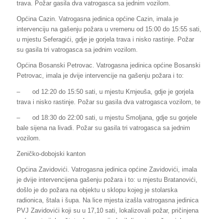
trava. Požar gasila dva vatrogasca sa jednim vozilom.
Općina Cazin. Vatrogasna jedinica općine Cazin, imala je
intervenciju na gašenju požara u vremenu od 15:00 do 15:55 sati,
u mjestu Seferagići, gdje je gorjela trava i nisko rastinje. Požar
su gasila tri vatrogasca sa jednim vozilom.
Općina Bosanski Petrovac. Vatrogasna jedinica općine Bosanski
Petrovac, imala je dvije intervencije na gašenju požara i to:
–
od 12:20 do 15:50 sati, u mjestu Krnjeuša, gdje je gorjela
trava i nisko rastinje. Požar su gasila dva vatrogasca vozilom, te
–
od 18:30 do 22:00 sati, u mjestu Smoljana, gdje su gorjele
bale sijena na livadi. Požar su gasila tri vatrogasca sa jednim
vozilom.
Zeničko-dobojski kanton
Općina Zavidovići. Vatrogasna jedinica općine Zavidovići, imala
je dvije intervencijena gašenju požara i to: u mjestu Bratanovići,
došlo je do požara na objektu u sklopu kojeg je stolarska
radionica, štala i šupa. Na lice mjesta izašla vatrogasna jedinica
PVJ Zavidovići koji su u 17,10 sati, lokalizovali požar, pričinjena