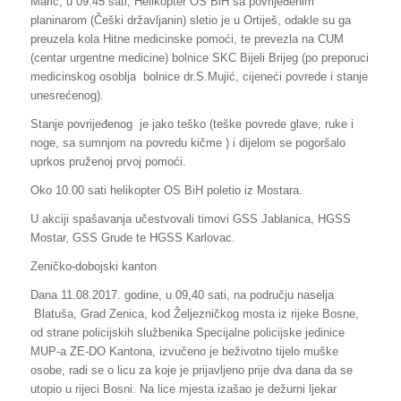
Marić, u 09:45 sati, Helikopter OS BiH sa povrijeđenim
planinarom (Češki državljanin) sletio je u Ortiješ, odakle su ga
preuzela kola Hitne medicinske pomoći, te prevezla na CUM
(centar urgentne medicine) bolnice SKC Bijeli Brijeg (po preporuci
medicinskog osoblja bolnice dr.S.Mujić, cijeneći povrede i stanje
unesrećenog).
Stanje povrijeđenog je jako teško (teške povrede glave, ruke i
noge, sa sumnjom na povredu kičme ) i dijelom se pogoršalo
uprkos pruženoj prvoj pomoći.
Oko 10.00 sati helikopter OS BiH poletio iz Mostara.
U akciji spašavanja učestvovali timovi GSS Jablanica, HGSS
Mostar, GSS Grude te HGSS Karlovac.
Zeničko-dobojski kanton
Dana 11.08.2017. godine, u 09,40 sati, na području naselja
Blatuša, Grad Zenica, kod Željezničkog mosta iz rijeke Bosne,
od strane policijskih službenika Specijalne policijske jedinice
MUP-a ZE-DO Kantona, izvučeno je beživotno tijelo muške
osobe, radi se o licu za koje je prijavljeno prije dva dana da se
utopio u rijeci Bosni. Na lice mjesta izašao je dežurni ljekar