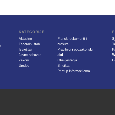
KATEGORIJE
F
Aktuelno
Planski dokumenti i
S
Federalni štab
brošure
T
Izvještaji
Pravilnici i podzakonski
F
Javne nabavke
akti
W
Zakoni
Obavještenja
E
Uredbe
Sindikat
Pristup informacijama