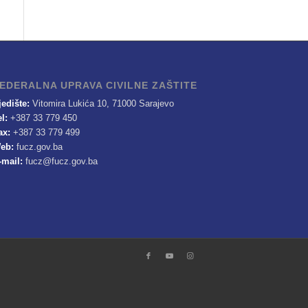
EDERALNA UPRAVA CIVILNE ZAŠTITE
jedište:
Vitomira Lukića 10, 71000 Sarajevo
el:
+387 33 779 450
ax:
+387 33 779 499
eb:
fucz.gov.ba
-mail:
fucz@fucz.gov.ba