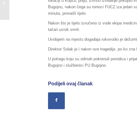
lokaciji u Kopčić polju, izvršio izviđanje prikupi
Turbeta u općini Travnik
Bugojnu, nakon čega su ronioci FUCZ iza jedan sa
deminirano 95.266 m²
minuta, pronašli tijelo.
sumnjive...
Nakon što je tijelo izvučeno iz vode ekipa medicin
tačan uzrok smrti.
Uviđajem na mjestu događaja rukovodio je dežurni
Direktor Solak je i nakon ove tragedije, po ko zna
U potragu koju su odmah pokrenuli porodica i prija
Bugojno i službenici PU Bugojno.
Podijeli ovaj članak