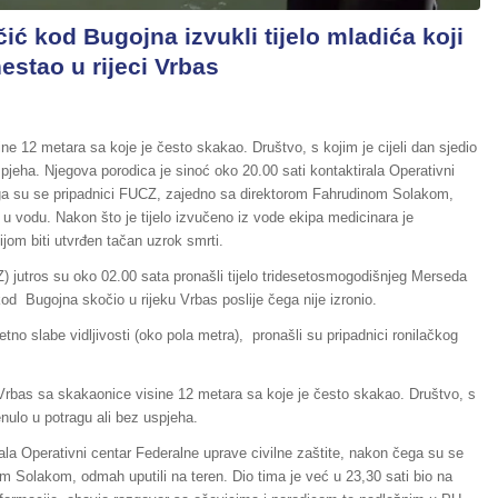
ć kod Bugojna izvukli tijelo mladića koji
estao u rijeci Vrbas
e 12 metara sa koje je često skakao. Društvo, s kojim je cijeli dan sjedio
spjeha. Njegova porodica je sinoć oko 20.00 sati kontaktirala Operativni
ega su se pripadnici FUCZ, zajedno sa direktorom Fahrudinom Solakom,
i u vodu. Nakon što je tijelo izvučeno iz vode ekipa medicinara je
ijom biti utvrđen tačan uzrok smrti.
Z) jutros su oko 02.00 sata pronašli tijelo tridesetosmogodišnjeg Merseda
kod Bugojna skočio u rijeku Vrbas poslije čega nije izronio.
tno slabe vidljivosti (oko pola metra), pronašli su pripadnici ronilačkog
u Vrbas sa skakaonice visine 12 metara sa koje je često skakao. Društvo, s
enulo u potragu ali bez uspjeha.
ala Operativni centar Federalne uprave civilne zaštite, nakon čega su se
 Solakom, odmah uputili na teren. Dio tima je već u 23,30 sati bio na