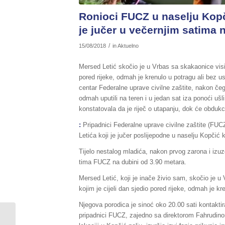
Ronioci FUCZ u naselju Kopči
je jučer u večernjim satima n
/
15/08/2018
in
Aktuelno
Mersed Letić skočio je u Vrbas sa skakaonice visin
pored rijeke, odmah je krenulo u potragu ali bez u
centar Federalne uprave civilne zaštite, nakon č
odmah uputili na teren i u jedan sat iza ponoći ušl
konstatovala da je riječ o utapanju, dok će obdukc
:
Pripadnici Federalne uprave civilne zaštite (FUC
Letića koji je jučer poslijepodne u naselju Kopčić 
Tijelo nestalog mladića, nakon prvog zarona i izuze
tima FUCZ na dubini od 3.90 metara.
Mersed Letić, koji je inače živio sam, skočio je 
kojim je cijeli dan sjedio pored rijeke, odmah je kr
Njegova porodica je sinoć oko 20.00 sati kontaktir
pripadnici FUCZ, zajedno sa direktorom Fahrudinom
Na lokaciji Varošluk kod