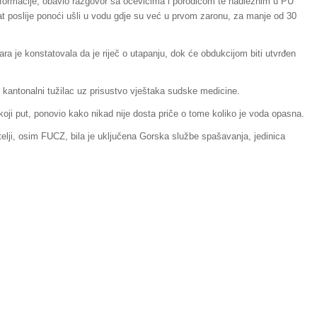
o informacije, obavio razgovor sa očevicima i porodicom te nadležnim u PU
t poslije ponoći ušli u vodu gdje su već u prvom zaronu, za manje od 30
ara je konstatovala da je riječ o utapanju, dok će obdukcijom biti utvrđen
 kantonalni tužilac uz prisustvo vještaka sudske medicine.
 koji put, ponovio kako nikad nije dosta priče o tome koliko je voda opasna.
telji, osim FUCZ, bila je uključena Gorska službe spašavanja, jedinica