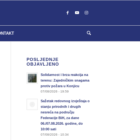
ONTAKT
POSLJEDNJE
OBJAVLJENO
Solidarnost i brza reakcija na
terenu: Zajedničkim snagama
protiv požara u Konjicu
07/08/2026 - 19:59
Sažetak redovnog izvještaja o
stanju prirodnih i drugih
nesreća na području
Federacije BiH, za dane
06./07.08.2026. godine, do
10:00 sati
07/08/2026 - 10:34