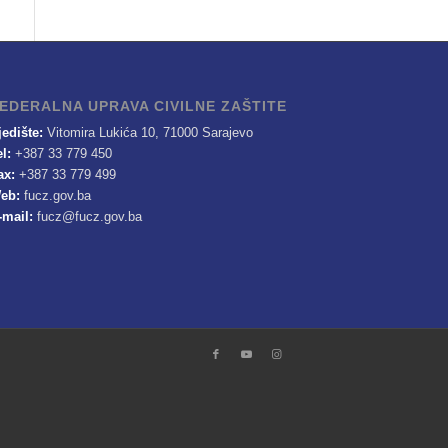
EDERALNA UPRAVA CIVILNE ZAŠTITE
jedište:
Vitomira Lukića 10, 71000 Sarajevo
el:
+387 33 779 450
ax:
+387 33 779 499
eb:
fucz.gov.ba
-mail:
fucz@fucz.gov.ba