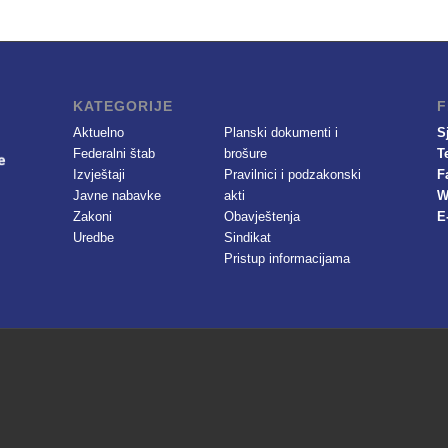
KATEGORIJE
F
Aktuelno
Planski dokumenti i
S
Federalni štab
brošure
T
Izvještaji
Pravilnici i podzakonski
F
Javne nabavke
akti
W
Zakoni
Obavještenja
E
Uredbe
Sindikat
Pristup informacijama