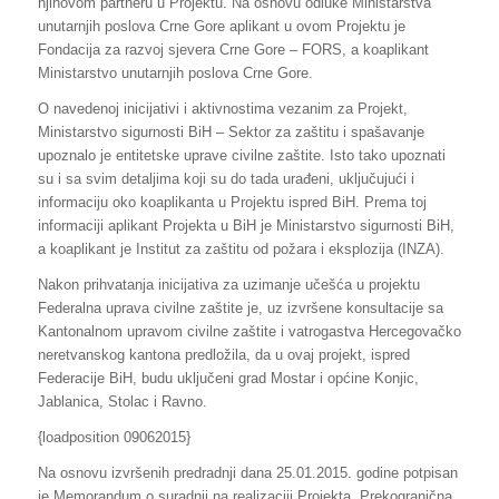
njihovom partneru u Projektu. Na osnovu odluke Ministarstva
unutarnjih poslova Crne Gore aplikant u ovom Projektu je
Fondacija za razvoj sjevera Crne Gore – FORS, a koaplikant
Ministarstvo unutarnjih poslova Crne Gore.
O navedenoj inicijativi i aktivnostima vezanim za Projekt,
Ministarstvo sigurnosti BiH – Sektor za zaštitu i spašavanje
upoznalo je entitetske uprave civilne zaštite. Isto tako upoznati
su i sa svim detaljima koji su do tada urađeni, uključujući i
informaciju oko koaplikanta u Projektu ispred BiH. Prema toj
informaciji aplikant Projekta u BiH je Ministarstvo sigurnosti BiH,
a koaplikant je Institut za zaštitu od požara i eksplozija (INZA).
Nakon prihvatanja inicijativa za uzimanje učešća u projektu
Federalna uprava civilne zaštite je, uz izvršene konsultacije sa
Kantonalnom upravom civilne zaštite i vatrogastva Hercegovačko
neretvanskog kantona predložila, da u ovaj projekt, ispred
Federacije BiH, budu uključeni grad Mostar i općine Konjic,
Jablanica, Stolac i Ravno.
{loadposition 09062015}
Na osnovu izvršenih predradnji dana 25.01.2015. godine potpisan
je Memorandum o suradnji na realizaciji Projekta „Prekogranična