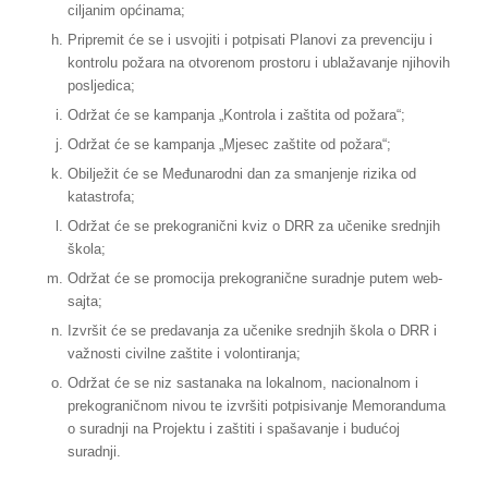
ciljanim općinama;
Pripremit će se i usvojiti i potpisati Planovi za prevenciju i
kontrolu požara na otvorenom prostoru i ublažavanje njihovih
posljedica;
Održat će se kampanja „Kontrola i zaštita od požara“;
Održat će se kampanja „Mjesec zaštite od požara“;
Obilježit će se Međunarodni dan za smanjenje rizika od
katastrofa;
Održat će se prekogranični kviz o DRR za učenike srednjih
škola;
Održat će se promocija prekogranične suradnje putem web-
sajta;
Izvršit će se predavanja za učenike srednjih škola o DRR i
važnosti civilne zaštite i volontiranja;
Održat će se niz sastanaka na lokalnom, nacionalnom i
prekograničnom nivou te izvršiti potpisivanje Memoranduma
o suradnji na Projektu i zaštiti i spašavanje i budućoj
suradnji.