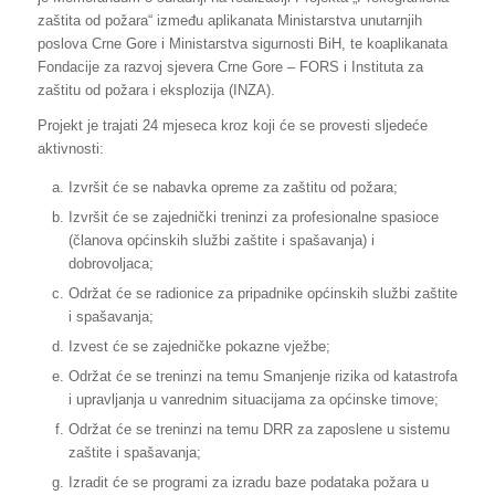
zaštita od požara“ između aplikanata Ministarstva unutarnjih
poslova Crne Gore i Ministarstva sigurnosti BiH, te koaplikanata
Fondacije za razvoj sjevera Crne Gore – FORS i Instituta za
zaštitu od požara i eksplozija (INZA).
Projekt je trajati 24 mjeseca kroz koji će se provesti sljedeće
aktivnosti:
Izvršit će se nabavka opreme za zaštitu od požara;
Izvršit će se zajednički treninzi za profesionalne spasioce
(članova općinskih službi zaštite i spašavanja) i
dobrovoljaca;
Održat će se radionice za pripadnike općinskih službi zaštite
i spašavanja;
Izvest će se zajedničke pokazne vježbe;
Održat će se treninzi na temu Smanjenje rizika od katastrofa
i upravljanja u vanrednim situacijama za općinske timove;
Održat će se treninzi na temu DRR za zaposlene u sistemu
zaštite i spašavanja;
Izradit će se programi za izradu baze podataka požara u