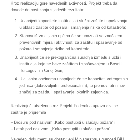
Kroz realizaciju gore navedenih aktivnosti, Projekt treba da
dovede do postizanja sljedećih rezultata:
Unaprijedi kapacitete institucija i službi zaštite i spašavanja
u oblasti zaštite od požara i smanjenja rizika od katastrofa;
Stanovništvo ciljanih općina će se upoznati sa značajem
preventivnih mjera i aktivnosti za zaštitu i spašavanje od
požara i smanjenje rizika od katastrofa;
Unaprijedit će se prekogranična suradnja između službi i
institucija koje se bave zaštitom i spašavanjem u Bosni i
Hercegovini i Crnoj Gori;
U ciljanim općinama unaprijedit će se kapaciteti vatrogasnih
jedinica (dobrovoljnih i profesionalnih), te promovirati nihov
značaj za zaštitu i spašavanje lokalnih zajednica.
Realizirajući utvrđeno kroz Projekt Federalna uprava civilne
zaštite je pripremila
– Brošuru pod nazivom „Kako postupiti u slučaju požara“ i
– Letak pod nazivom „„Kako postupiti u slučaju požara“.
Navedeni dokumenti su dostavljeni Ministarstvu sigurnosti BiH