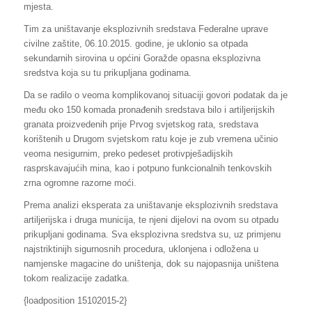
mjesta.
Tim za uništavanje eksplozivnih sredstava Federalne uprave
civilne zaštite, 06.10.2015. godine, je uklonio sa otpada
sekundarnih sirovina u općini Goražde opasna eksplozivna
sredstva koja su tu prikupljana godinama.
Da se radilo o veoma komplikovanoj situaciji govori podatak da je
među oko 150 komada pronađenih sredstava bilo i artiljerijskih
granata proizvedenih prije Prvog svjetskog rata, sredstava
korištenih u Drugom svjetskom ratu koje je zub vremena učinio
veoma nesigurnim, preko pedeset protivpješadijskih
rasprskavajućih mina, kao i potpuno funkcionalnih tenkovskih
zrna ogromne razorne moći.
Prema analizi eksperata za uništavanje eksplozivnih sredstava
artiljerijska i druga municija, te njeni dijelovi na ovom su otpadu
prikupljani godinama. Sva eksplozivna sredstva su, uz primjenu
najstriktinijh sigurnosnih procedura, uklonjena i odložena u
namjenske magacine do uništenja, dok su najopasnija uništena
tokom realizacije zadatka.
{loadposition 15102015-2}