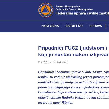
NASLOVNA
AKTUELNO
UPRAVA
Pripadnici FUCZ ljudstvom i
koji je nastao nakon izlijev
/
28/02/2017
in
Aktuelno
Pripadnici Federalne uprave civilne zaštite zaj
uspjeli su vodu iz vještačkog jezera preusmjer
radili od čišćenja mulja sa autoputa zajedno 
ponovnog izlijevanja vode iz vještačkog jezera
Domaljevca dvije vodene pumpe velikog kapacite
obučiti radnike Rudnika Kakanj u radu sa njima
jezero na rijeci Ribnici.