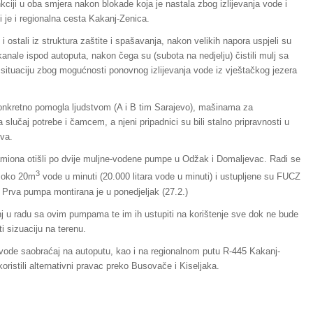
ciji u oba smjera nakon blokade koja je nastala zbog izlijevanja vode i
ji je i regionalna cesta Kakanj-Zenica.
i ostali iz struktura zaštite i spašavanja, nakon velikih napora uspjeli su
anale ispod autoputa, nakon čega su (subota na nedjelju) čistili mulj sa
 situaciju zbog mogućnosti ponovnog izlijevanja vode iz vještačkog jezera
onkretno pomogla ljudstvom (A i B tim Sarajevo), mašinama za
slučaj potrebe i čamcem, a njeni pripadnici su bili stalno pripravnosti u
tva.
kamiona otišli po dvije muljne-vodene pumpe u Odžak i Domaljevac. Radi se
3
u oko 20m
vode u minuti (20.000 litara vode u minuti) i ustupljene su FUCZ
 Prva pumpa montirana je u ponedjeljak (27.2.)
j u radu sa ovim pumpama te im ih ustupiti na korištenje sve dok ne bude
ti sizuaciju na terenu.
nje vode saobraćaj na autoputu, kao i na regionalnom putu R-445 Kakanj-
oristili alternativni pravac preko Busovače i Kiseljaka.