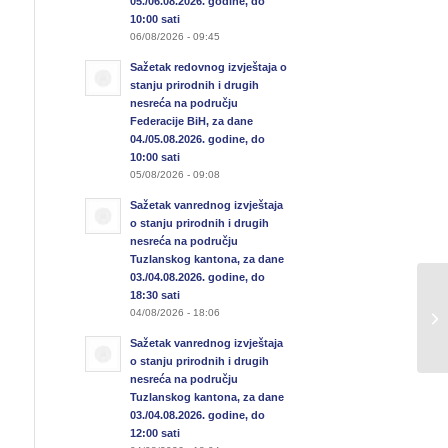
05./06.08.2026. godine, do
10:00 sati
06/08/2026 - 09:45
Sažetak redovnog izvještaja o
stanju prirodnih i drugih
nesreća na području
Federacije BiH, za dane
04./05.08.2026. godine, do
10:00 sati
05/08/2026 - 09:08
Sažetak vanrednog izvještaja
o stanju prirodnih i drugih
nesreća na području
Tuzlanskog kantona, za dane
03./04.08.2026. godine, do
Pr
18:30 sati
04/08/2026 - 18:06
Lu
gr
Sažetak vanrednog izvještaja
o stanju prirodnih i drugih
nesreća na području
Tuzlanskog kantona, za dane
03./04.08.2026. godine, do
12:00 sati