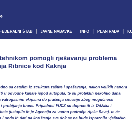
FEDERALNI ŠTAB
JAVNE NABAVKE
INFO
PLAN RADA
K
 tehnikom pomogli rješavanju problema
anja Ribnice kod Kaknja
edno sa ostalim iz struktura zaštite i spašavanja, nakon velikih napora
iti u odvodne kanale ispod autoputa, te su proteklih nekoliko dana
sa vatrogasnim ekipama do praćenja situacije zbog mogućnosti
 i probijanja brane. Pripadnici FUCZ su dopremiti iz Odžaka i
ta (ustupila ih je Agencija za vodno područje rijeke Save), te će
 i onda ih dati na korištenje sve dok se ne bude ispraznilo vještačko