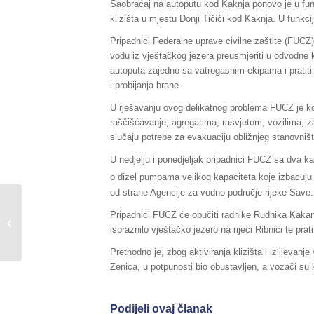
Saobraćaj na autoputu kod Kaknja ponovo je u funk
klizišta u mjestu Donji Tičići kod Kaknja. U funkci
Pripadnici Federalne uprave civilne zaštite (FUCZ) 
vodu iz vještačkog jezera preusmjeriti u odvodne k
autoputa zajedno sa vatrogasnim ekipama i pratiti
i probijanja brane.
U rješavanju ovog delikatnog problema FUCZ je k
raščišćavanje, agregatima, rasvjetom, vozilima, za 
slučaju potrebe za evakuaciju obližnjeg stanovniš
U nedjelju i ponedjeljak pripadnici FUCZ sa dva 
o dizel pumpama velikog kapaciteta koje izbacuj
od strane Agencije za vodno područje rijeke Save.
Sažetak Redovnog izvještaja o stanju
Pripadnici FUCZ će obučiti radnike Rudnika Kakan
u Federaciji BiH, za dane
ispraznilo vještačko jezero na rijeci Ribnici te prati
27./28.02.2017.godine,...
Prethodno je, zbog aktiviranja klizišta i izlijeva
Zenica, u potpunosti bio obustavljen, a vozači su k
Podijeli ovaj članak