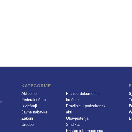
KATEGORIJE
F
Aktuelno
Planski dokumenti i
S
Federalni štab
brošure
T
Izvještaji
Pravilnici i podzakonski
F
Javne nabavke
akti
W
Zakoni
Obavještenja
E
Uredbe
Sindikat
Pristup informacijama