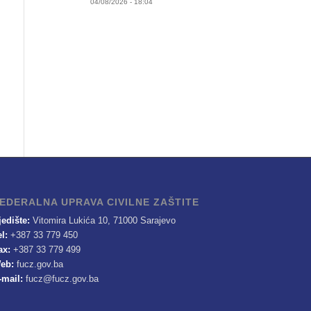
04/08/2026 - 18:04
EDERALNA UPRAVA CIVILNE ZAŠTITE
jedište:
Vitomira Lukića 10, 71000 Sarajevo
el:
+387 33 779 450
ax:
+387 33 779 499
eb:
fucz.gov.ba
-mail:
fucz@fucz.gov.ba