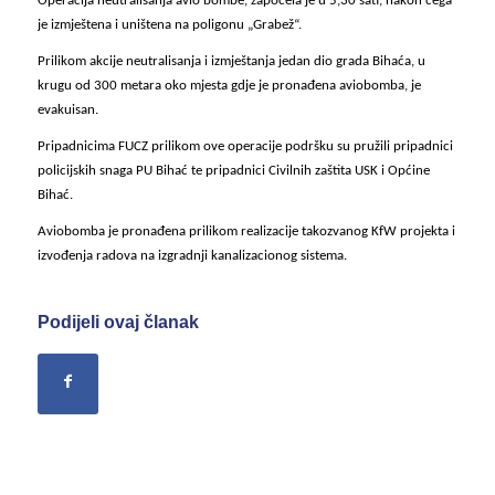
Operacija neutralisanja avio bombe, započela je u 5,30 sati, nakon čega
je izmještena i uništena na poligonu „Grabež“.
Prilikom akcije neutralisanja i izmještanja jedan dio grada Bihaća, u
krugu od 300 metara oko mjesta gdje je pronađena aviobomba, je
evakuisan.
Pripadnicima FUCZ prilikom ove operacije podršku su pružili pripadnici
policijskih snaga PU Bihać te pripadnici Civilnih zaštita USK i Općine
Bihać.
Aviobomba je pronađena prilikom realizacije takozvanog KfW projekta i
izvođenja radova na izgradnji kanalizacionog sistema.
Podijeli ovaj članak