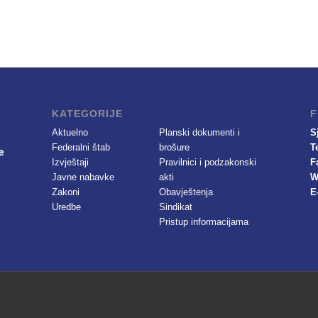
KATEGORIJE
F
Aktuelno
Planski dokumenti i
S
Federalni štab
brošure
T
Izvještaji
Pravilnici i podzakonski
F
Javne nabavke
akti
W
Zakoni
Obavještenja
E
Uredbe
Sindikat
Pristup informacijama