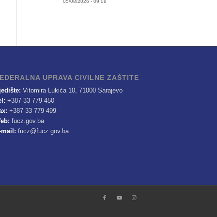
05/08/2026 - 09:08
EDERALNA UPRAVA CIVILNE ZAŠTITE
jedište:
Vitomira Lukića 10, 71000 Sarajevo
el:
+387 33 779 450
ax:
+387 33 779 499
eb:
fucz.gov.ba
-mail:
fucz@fucz.gov.ba