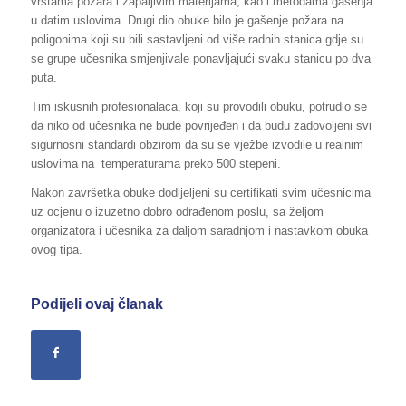
vrstama požara i zapaljivim materijama, kao i metodama gašenja
u datim uslovima. Drugi dio obuke bilo je gašenje požara na
poligonima koji su bili sastavljeni od više radnih stanica gdje su
se grupe učesnika smjenjivale ponavljajući svaku stanicu po dva
puta.
Tim iskusnih profesionalaca, koji su provodili obuku, potrudio se
da niko od učesnika ne bude povrijeđen i da budu zadovoljeni svi
sigurnosni standardi obzirom da su se vježbe izvodile u realnim
uslovima na temperaturama preko 500 stepeni.
Nakon završetka obuke dodijeljeni su certifikati svim učesnicima
uz ocjenu o izuzetno dobro odrađenom poslu, sa željom
organizatora i učesnika za daljom saradnjom i nastavkom obuka
ovog tipa.
Podijeli ovaj članak