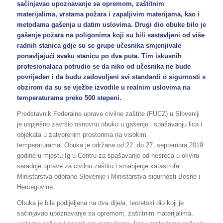
sačinjavao upoznavanje sa opremom, zaštitnim
materijalima, vrstama požara i zapaljivim materijama, kao i
metodama gašenja u datim uslovima. Drugi dio obuke bilo je
gašenje požara na poligonima koji su bili sastavljeni od više
radnih stanica gdje su se grupe učesnika smjenjivale
ponavljajući svaku stanicu po dva puta. Tim iskusnih
profesionalaca potrudio se da niko od učesnika ne bude
povrijeđen i da budu zadovoljeni svi standardi o sigurnosti s
obzirom da su se vježbe izvodile u realnim uslovima na
temperaturama preko 500 stepeni.
Predstavnik Federalne uprave civilne zaštite (FUCZ) u Sloveniji
je uspješno završio osnovnu obuku u gašenju i spašavanju lica i
objekata u zatvorenim prostorima na visokim
temperaturama. Obuka je održana od 22. do 27. septembra 2019.
godine u mjestu Ig u Centru za spašavanje od nesreća u okviru
saradnje uprave za civilnu zaštitu i smanjenje katastrofa
Ministarstva odbrane Slovenije i Ministarstva sigurnosti Bosne i
Hercegovine.
Obuka je bila podijeljena na dva dijela, teoretski dio koji je
sačinjavao upoznavanje sa opremom, zaštitnim materijalima,