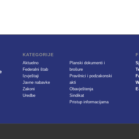
KATEGORIJE
F
Aktuelno
Planski dokumenti i
S
Federalni štab
brošure
T
Izvještaji
Pravilnici i podzakonski
F
Javne nabavke
akti
W
Zakoni
Obavještenja
E
Uredbe
Sindikat
Pristup informacijama