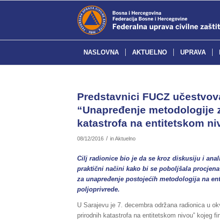
NASLOVNA
AKTUELNO
UPRAVA
Predstavnici FUCZ učestvoval
“Unapređenje metodologije z
katastrofa na entitetskom n
/
08/12/2016
in
Aktuelno
Cilj radionice bio je da se kroz diskusiju i ana
praktični načini kako bi se poboljšala procjena
za unapređenje postojećih metodologija na en
poljoprivrede.
U Sarajevu je 7. decembra održana radionica u ok
prirodnih katastrofa na entitetskom nivou” kojeg 