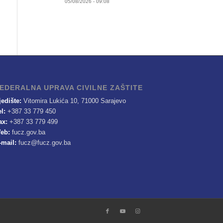
05/08/2026 - 09:08
EDERALNA UPRAVA CIVILNE ZAŠTITE
jedište:
Vitomira Lukića 10, 71000 Sarajevo
el:
+387 33 779 450
ax:
+387 33 779 499
eb:
fucz.gov.ba
-mail:
fucz@fucz.gov.ba