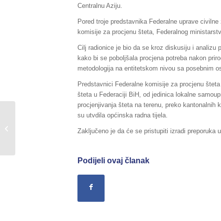
Centralnu Aziju.
Pored troje predstavnika Federalne uprave civilne z
komisije za procjenu šteta, Federalnog ministarst
Cilj radionice je bio da se kroz diskusiju i analizu p
kako bi se poboljšala procjena potreba nakon priro
metodologija na entitetskom nivou sa posebnim os
Predstavnici Federalne komisije za procjenu štet
šteta u Federaciji BiH, od jedinica lokalne samou
procjenjivanja šteta na terenu, preko kantonalnih k
su utvdila općinska radna tijela.
Sažetak Redovnog izvještaja o stanju
u Federaciji BiH, za dane
Zaključeno je da će se pristupiti izradi preporuka
06./07.12.2016....
Podijeli ovaj članak