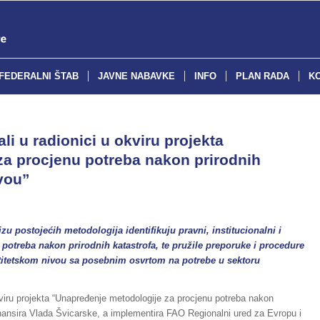
FEDERALNI ŠTAB
JAVNE NABAVKE
INFO
PLAN RADA
K
i u radionici u okviru projekta
a procjenu potreba nakon prirodnih
ivou”
lizu postojećih metodologija identifikuju pravni, institucionalni i
 potreba nakon prirodnih katastrofa, te pružile preporuke i procedure
titetskom nivou sa posebnim osvrtom na potrebe u sektoru
viru projekta “Unapređenje metodologije za procjenu potreba nakon
finansira Vlada Švicarske, a implementira FAO Regionalni ured za Evropu i