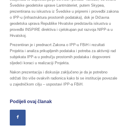
Švedske geodetske uprave Lantmäteriet, putem Skypea,
prezentirana su iskustva iz Švedske u pripremi i provedbi zakona
o IPP-u (infrastruktura prostornih podataka), dok je Državna
geodetska uprava Republike Hrvatske predstavila iskustva u
provedbi INSPIRE direktiva i cjelokupan put razvoja NIPP-a u
Hrvatskoj.
Prezentiran je i prednacrt Zakona o IPP-u FBiH i rezultati
Projekta i analiza prikupljenih podataka i potreba za aktivniji rad
subjekata IPP-a u području prostornih podataka i dogovoreni
sljedeći koraci u realizaciji Projekta.
Nakon prezentacija i diskusije zaključeno je da je potrebno
održati što više ovakvih radionica kako bi se institucije povezale
u zajedničkom cilju – uspostavi IPP-a FBiH.
Podijeli ovaj članak