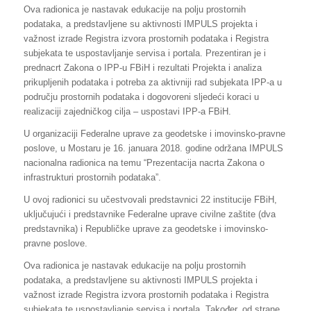
Ova radionica je nastavak edukacije na polju prostornih
podataka, a predstavljene su aktivnosti IMPULS projekta i
važnost izrade Registra izvora prostornih podataka i Registra
subjekata te uspostavljanje servisa i portala. Prezentiran je i
prednacrt Zakona o IPP-u FBiH i rezultati Projekta i analiza
prikupljenih podataka i potreba za aktivniji rad subjekata IPP-a u
području prostornih podataka i dogovoreni sljedeći koraci u
realizaciji zajedničkog cilja – uspostavi IPP-a FBiH.
U organizaciji Federalne uprave za geodetske i imovinsko-pravne
poslove, u Mostaru je 16. januara 2018. godine održana IMPULS
nacionalna radionica na temu “Prezentacija nacrta Zakona o
infrastrukturi prostornih podataka”.
U ovoj radionici su učestvovali predstavnici 22 institucije FBiH,
uključujući i predstavnike Federalne uprave civilne zaštite (dva
predstavnika) i Republičke uprave za geodetske i imovinsko-
pravne poslove.
Ova radionica je nastavak edukacije na polju prostornih
podataka, a predstavljene su aktivnosti IMPULS projekta i
važnost izrade Registra izvora prostornih podataka i Registra
subjekata te uspostavljanje servisa i portala. Također, od strane