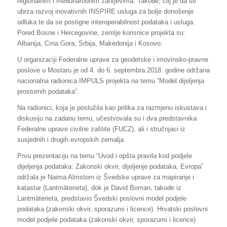
regionalnim i međunarodnim zahtjevima. Takođe, cilj je da se
ubrza razvoj inovativnih INSPIRE usluga za bolje donošenje
odluka te da se postigne interoperabilnost podataka i usluga.
Pored Bosne i Hercegovine, zemlje korisnice projekta su:
Albanija, Crna Gora, Srbija, Makedonija i Kosovo.
U organizaciji Federalne uprave za geodetske i imovinsko-pravne
poslove u Mostaru je od 4. do 6. septembra 2018. godine održana
nacionalna radionica IMPULS projekta na temu “Model dijeljenja
prostornih podataka”.
Na radionici, koja je poslužila kao prilika za razmjenu iskustava i
diskusiju na zadanu temu, učestvovala su i dva predstavnika
Federalne uprave civilne zaštite (FUCZ), ali i stručnjaci iz
susjednih i drugih evropskih zemalja.
Prvu prezentaciju na temu “Uvod i opšta pravila kod podjele
dijeljenja podataka: Zakonski okvir, dijeljenje podataka, Evropa”
održala je Naima Almstorn iz Švedske uprave za mapiranje i
katastar (Lantmäterieta), dok je David Boman, takođe iz
Lantmäterieta, predstavio Švedski poslovni model podjele
podataka (zakonski okvir, sporazumi i licence). Hrvatski poslovni
model podjele podataka (zakonski okvir, sporazumi i licence)