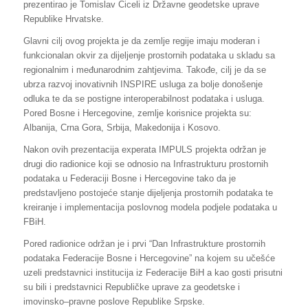
prezentirao je Tomislav Ciceli iz Državne geodetske uprave
Republike Hrvatske.
Glavni cilj ovog projekta je da zemlje regije imaju moderan i
funkcionalan okvir za dijeljenje prostornih podataka u skladu sa
regionalnim i međunarodnim zahtjevima. Takođe, cilj je da se
ubrza razvoj inovativnih INSPIRE usluga za bolje donošenje
odluka te da se postigne interoperabilnost podataka i usluga.
Pored Bosne i Hercegovine, zemlje korisnice projekta su:
Albanija, Crna Gora, Srbija, Makedonija i Kosovo.
Nakon ovih prezentacija experata IMPULS projekta održan je
drugi dio radionice koji se odnosio na Infrastrukturu prostornih
podataka u Federaciji Bosne i Hercegovine tako da je
predstavljeno postojeće stanje dijeljenja prostornih podataka te
kreiranje i implementacija poslovnog modela podjele podataka u
FBiH.
Pored radionice održan je i prvi “Dan Infrastrukture prostornih
podataka Federacije Bosne i Hercegovine” na kojem su učešće
uzeli predstavnici institucija iz Federacije BiH a kao gosti prisutni
su bili i predstavnici Republičke uprave za geodetske i
imovinsko–pravne poslove Republike Srpske.