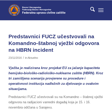
Predstavnici FUCZ učestvovali na
Komandno-štabnoj vježbi odgovora
na HBRN incident
/
23/11/2016
in
Aktuelno
Vježba je realizirana kroz projekat EU za jačanje kapaciteta
hemijsko-biološko-radiološko-nuklearne zaštite (HBRN). Kroz
tri zamišljena scenarija provjerene su procedure i
operativnost institucija nadležnih za djelovanje u ovakvim
situacijama.
Predstavnici FUCZ učestvovali su na Komandno – štabnoj vježbi
odgovora na radijacioni vanredni događaj koja je 15. i 16.
novembra održana u Sarajevu.