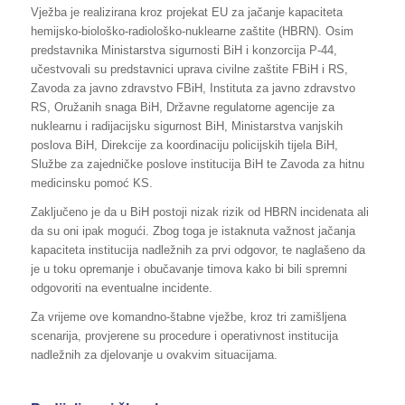
Vježba je realizirana kroz projekat EU za jačanje kapaciteta
hemijsko-biološko-radiološko-nuklearne zaštite (HBRN). Osim
predstavnika Ministarstva sigurnosti BiH i konzorcija P-44,
učestvovali su predstavnici uprava civilne zaštite FBiH i RS,
Zavoda za javno zdravstvo FBiH, Instituta za javno zdravstvo
RS, Oružanih snaga BiH, Državne regulatorne agencije za
nuklearnu i radijacijsku sigurnost BiH, Ministarstva vanjskih
poslova BiH, Direkcije za koordinaciju policijskih tijela BiH,
Službe za zajedničke poslove institucija BiH te Zavoda za hitnu
medicinsku pomoć KS.
Zaključeno je da u BiH postoji nizak rizik od HBRN incidenata ali
da su oni ipak mogući. Zbog toga je istaknuta važnost jačanja
kapaciteta institucija nadležnih za prvi odgovor, te naglašeno da
je u toku opremanje i obučavanje timova kako bi bili spremni
odgovoriti na eventualne incidente.
Za vrijeme ove komandno-štabne vježbe, kroz tri zamišljena
scenarija, provjerene su procedure i operativnost institucija
nadležnih za djelovanje u ovakvim situacijama.