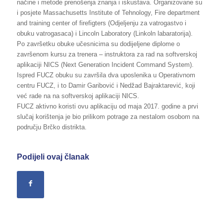
načine i metode prenošenja znanja i iskustava. Organizovane su
i posjete Massachusetts Institute of Tehnology, Fire department
and training center of firefigters (Odjeljenju za vatrogastvo i
obuku vatrogasaca) i Lincoln Laboratory (Linkoln labaratorija).
Po završetku obuke učesnicima su dodijeljene diplome o
završenom kursu za trenera – instruktora za rad na softverskoj
aplikaciji NICS (Next Generation Incident Command System).
Ispred FUCZ obuku su završila dva uposlenika u Operativnom
centru FUCZ, i to Damir Garibović i Nedžad Bajraktarević, koji
već rade na na softverskoj aplikaciji NICS.
FUCZ aktivno koristi ovu aplikaciju od maja 2017. godine a prvi
slučaj korištenja je bio prilikom potrage za nestalom osobom na
području Brčko distrikta.
Podijeli ovaj članak