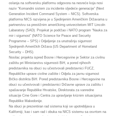
oslanja na softversku platformu odgovora na nesreće koja nosi
naziv “Komandni sistem za incidente sljedeće generacije” (Next
Generation Incident Command System – NICS). Softverska
platforma NICS razvijena je u Sjedinjenim Američkim Državama u
partnerstvu sa prestižnim američkimg univerzitetom MIT Lincoln
Labaratory (SAD). Projekat je podržao i NATO program “Nauka za
mir i sigurnost” (NATO Science for Peace and Security
Programme – SPS) i Odjeljenje za unutrašnju sigurnost
Sjednjenih Američkih Država (US Department of Homeland
Security – DHS).
Nosilac projekta ispred Bosne i Hercegovine je Sektor za civilnu
zaštitu pri Ministarstvu sigurnosti BiH, a pored njihovih
predstavnika na obuci su učestvovali predstavnici FUCZ,
Republičke uprave civilne zaštite i Odjela za javnu sigurnost
Brčko distrikta BiH. Pored predstavnika Bosne i Hercegovine na
obuci su učestvovali i predstavnici Državne uprave za zaštitu i
spašavanje Republike Hrvatske, Direktorata za vanredne
situacije Crne Gore i Centra za upravljanje kriznim situacijama
Republike Makedonije.
Na obuci je prezentiran rad sistema koji se upotrebljava u
Kaliforniji, kao i sam rad i obuka na NICS sistemu sa osvrtom na