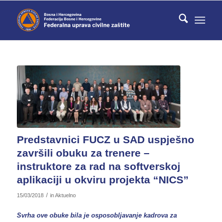
Predstavnici FUCZ u SAD uspješno
završili obuku za trenere –
instruktore za rad na softverskoj
aplikaciji u okviru projekta “NICS”
/
15/03/2018
in
Aktuelno
Svrha ove obuke bila je osposobljavanje kadrova za