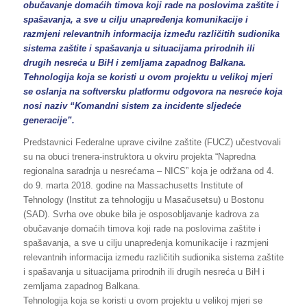
obučavanje domaćih timova koji rade na poslovima zaštite i
spašavanja, a sve u cilju unapređenja komunikacije i
razmjeni relevantnih informacija između različitih sudionika
sistema zaštite i spašavanja u situacijama prirodnih ili
drugih nesreća u BiH i zemljama zapadnog Balkana.
Tehnologija koja se koristi u ovom projektu u velikoj mjeri
se oslanja na softversku platformu odgovora na nesreće koja
nosi naziv “Komandni sistem za incidente sljedeće
generacije”.
Predstavnici Federalne uprave civilne zaštite (FUCZ) učestvovali
su na obuci trenera-instruktora u okviru projekta “Napredna
regionalna saradnja u nesrećama – NICS” koja je održana od 4.
do 9. marta 2018. godine na Massachusetts Institute of
Tehnology (Institut za tehnologiju u Masačusetsu) u Bostonu
(SAD). Svrha ove obuke bila je osposobljavanje kadrova za
obučavanje domaćih timova koji rade na poslovima zaštite i
spašavanja, a sve u cilju unapređenja komunikacije i razmjeni
relevantnih informacija između različitih sudionika sistema zaštite
i spašavanja u situacijama prirodnih ili drugih nesreća u BiH i
zemljama zapadnog Balkana.
Tehnologija koja se koristi u ovom projektu u velikoj mjeri se