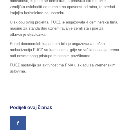
miniranosti, koje će se deminirati, a preostali dio teritorije-
zemljišta osloboditi od sumnje na opasnost od mina, te predati
krajnjim korisnicima na upotrebu.
U sklopu ovog projekta, FUCZ je angažovala 4 deminerska tima,
mašinu za standardno uznemiravanje zemljišta i pse za
otkrivanje eksploziva.
Pored deminerskih kapaciteta bila je angažovana i teška
mehanizacija FUCZ sa kamionima, gdje se vršila sanacija terena
radi nesmetanog pristupa miniranim površinama.
FUCZ nastavlja sa aktivnostima PMA u skladu sa vremenskim
uslovima.
Podijeli ovaj članak