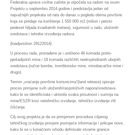
Federalna uprava civilne zaštite je otpočela sa radom na ovom
Projektu u septembru 2014.godine i predstavlja jedan od
najvažnijih projekata od rata do danas u pogledu obima površine
koja se predaje na korištenje 1 550 000 m2 (milion i petsto
pedeset hiljada kvadratnih metara), sigurnosti u radu, uloženih
sredstava i tehnike izvođenja radova.
{loadposition 29122014}
U procesu rada, pronađeno je i uništeno 46 komada protiv-
pješadijskih mina i 18 komada različitih neeksplodiranih ubojnih
sredstava (ručne bombe, tromblonske mine, minobacačke mine i
drugo).
Termin „vraćanje površine korisnicima“(land release) opisuje
proces primjene svih uloženih/raspoloživih napora/sredstava
kako bi se identificirala i uklonila svaka prisutnost i sumnja na
mine/ESZR kroz netehničko izviđanje, tehničko izviđanje i/ili
čišćenje.
Cilj ovog projekta je da se primjenom procedura ciljanog
tehničkog izviđanja provjere postojeće informacije i prikupe nove,
kako bi se u konačnom ishodu definisale stvarne granice