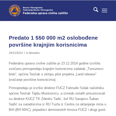
Predato 1 550 000 m2 oslobođene
površine krajnjim korisnicima
/
29/12/2014
in
Aktuelno
Federalna uprava civilne zaštite je 23.12.2014 godine izvršila
svečanu primopredaju krajnjim korisnicima zadatak „Tursunovo
brdo“, općina Teočak u sklopu pilot projekta „Land release“
(vraćanje površine korisnicima).
Primopredaju je izvršio direktor FUCZ Fahrudin Solak načelniku
općine Teočak Tajibu Muninoviću, a između ostalih prisustvovali
su direktor KUCZ TK Zdenko Tadić, šef RU Sarajevo Šaban
Sejfić sa saradnicima iz RU Tuzla iz Centra za uklanjanje mina u
BiH (BH MAC), pripadnici deminerskih timova FUCZ i drugi gosti.