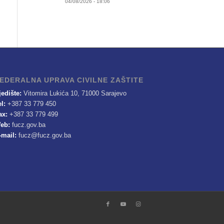
04/08/2026 - 18:06
EDERALNA UPRAVA CIVILNE ZAŠTITE
jedište:
Vitomira Lukića 10, 71000 Sarajevo
el:
+387 33 779 450
ax:
+387 33 779 499
eb:
fucz.gov.ba
-mail:
fucz@fucz.gov.ba