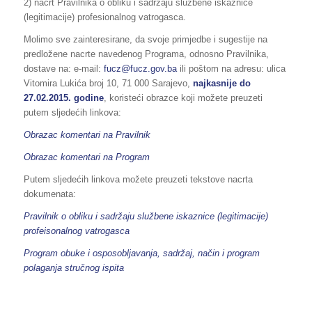
2) nacrt Pravilnika o obliku i sadržaju službene iskaznice
(legitimacije) profesionalnog vatrogasca.
Molimo sve zainteresirane, da svoje primjedbe i sugestije na
predložene nacrte navedenog Programa, odnosno Pravilnika,
dostave na: e-mail:
fucz@fucz.gov.ba
ili poštom na adresu: ulica
Vitomira Lukića broj 10, 71 000 Sarajevo,
najkasnije do
27.02.2015. godine
, koristeći obrazce koji možete preuzeti
putem sljedećih linkova:
Obrazac komentari na Pravilnik
Obrazac komentari na Program
Putem sljedećih linkova možete preuzeti tekstove nacrta
dokumenata:
Pravilnik o obliku i sadržaju službene iskaznice (legitimacije)
profeisonalnog vatrogasca
Program obuke i osposobljavanja, sadržaj, način i program
polaganja stručnog ispita