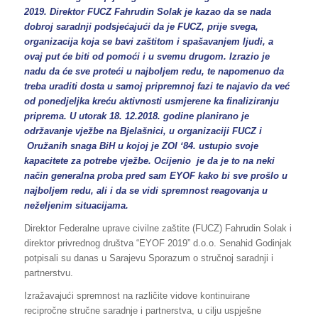
2019. Direktor FUCZ Fahrudin Solak je kazao da se nada
dobroj saradnji podsjećajući da je FUCZ, prije svega,
organizacija koja se bavi zaštitom i spašavanjem ljudi, a
ovaj put će biti od pomoći i u svemu drugom. Izrazio je
nadu da će sve proteći u najboljem redu, te napomenuo da
treba uraditi dosta u samoj pripremnoj fazi te najavio da već
od ponedjeljka kreću aktivnosti usmjerene ka finaliziranju
priprema. U utorak 18. 12.2018. godine planirano je
održavanje vježbe na Bjelašnici, u organizaciji FUCZ i
Oružanih snaga BiH u kojoj je ZOI ‘84. ustupio svoje
kapacitete za potrebe vježbe. Ocijenio je da je to na neki
način generalna proba pred sam EYOF kako bi sve prošlo u
najboljem redu, ali i da se vidi spremnost reagovanja u
neželjenim situacijama.
Direktor Federalne uprave civilne zaštite (FUCZ) Fahrudin Solak i
direktor privrednog društva “EYOF 2019” d.o.o. Senahid Godinjak
potpisali su danas u Sarajevu Sporazum o stručnoj saradnji i
partnerstvu.
Izražavajući spremnost na različite vidove kontinuirane
recipročne stručne saradnje i partnerstva, u cilju uspješne