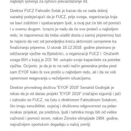
najboljih rješenja za njihovo prevazilaženje itd.
Direktor FUCZ Fahrudin Solak je kazao da se nada dobroj
saradnji podsjećajući da je FUCZ, prije svega, organizacija koja
se bavi zaštitom i spašavanjem ljudi, a ovaj put će biti od pomoći
i u svemu drugom. Izrazio je nadu da će sve proteći u najboljem
redu, te napomenuo da treba uraditi dosta u samoj pripremnoj fazi
te najavio da već od ponedjeljka kreću aktivnosti usmjerene ka
finaliziranju priprema. U utorak 18.12.2018. godine planirano je
održavanje vježbe na Bjelašnici, u organizaciji FUCZ i Oružanih
snaga BiH u kojoj je ZOI ‘84. ustupio svoje kapacitete za potrebe
vježbe. Ocijenio je da je to na neki način generalna proba pred
sam EYOF kako bi sve prošlo u najboljem redu, ali i da se vidi
spremnost reagovanja u neželjenim situacijama.
Direktor privrednog društva “EYOF 2019” Senahid Godinjak je
rekao da je od danas projekt “EYOF 2019” značajno sigurniji i jači
i zahvalio se FUCZ, na čelu s direktorom Fahrudinom Solakom,
što imaju senzibilitet, osjećaj i društvenu odgovornost za jedan
ovakav projekat, pa sredstva, ljudi i tehnika mogu biti od velike
važnosti i pomoći ovom, nakon Zimske olimpijade 1984. godine,
najvažnijem sportskom događaju u našoj zemlji.