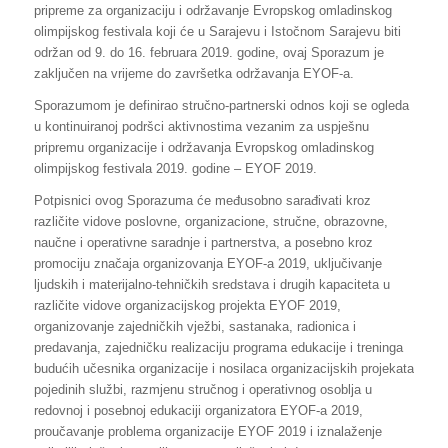
pripreme za organizaciju i održavanje Evropskog omladinskog
olimpijskog festivala koji će u Sarajevu i Istočnom Sarajevu biti
održan od 9. do 16. februara 2019. godine, ovaj Sporazum je
zaključen na vrijeme do završetka održavanja EYOF-a.
Sporazumom je definirao stručno-partnerski odnos koji se ogleda
u kontinuiranoj podršci aktivnostima vezanim za uspješnu
pripremu organizacije i održavanja Evropskog omladinskog
olimpijskog festivala 2019. godine – EYOF 2019.
Potpisnici ovog Sporazuma će međusobno sarađivati kroz
različite vidove poslovne, organizacione, stručne, obrazovne,
naučne i operativne saradnje i partnerstva, a posebno kroz
promociju značaja organizovanja EYOF-a 2019, uključivanje
ljudskih i materijalno-tehničkih sredstava i drugih kapaciteta u
različite vidove organizacijskog projekta EYOF 2019,
organizovanje zajedničkih vježbi, sastanaka, radionica i
predavanja, zajedničku realizaciju programa edukacije i treninga
budućih učesnika organizacije i nosilaca organizacijskih projekata
pojedinih službi, razmjenu stručnog i operativnog osoblja u
redovnoj i posebnoj edukaciji organizatora EYOF-a 2019,
proučavanje problema organizacije EYOF 2019 i iznalaženje