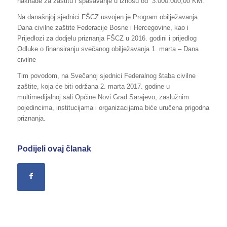
naknade za zaštitu i spašavanje u iznosu od 3.000.000,00 KM.
Na današnjoj sjednici FŠCZ usvojen je Program obilježavanja
Dana civilne zaštite Federacije Bosne i Hercegovine, kao i
Prijedlozi za dodjelu priznanja FŠCZ u 2016. godini i prijedlog
Odluke o finansiranju svečanog obilježavanja 1. marta – Dana
civilne
Tim povodom, na Svečanoj sjednici Federalnog štaba civilne
zaštite, koja će biti održana 2. marta 2017. godine u
multimedijalnoj sali Općine Novi Grad Sarajevo, zaslužnim
pojedincima, institucijama i organizacijama biće uručena prigodna
priznanja.
Podijeli ovaj članak