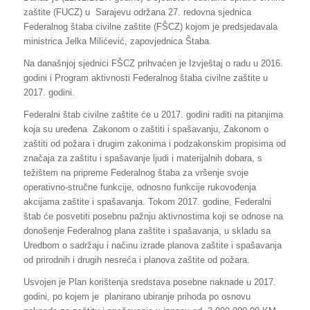
zaštite (FUCZ) u Sarajevu održana 27. redovna sjednica
Federalnog štaba civilne zaštite (FŠCZ) kojom je predsjedavala
ministrica Jelka Milićević, zapovjednica Štaba.
Na današnjoj sjednici FŠCZ prihvaćen je Izvještaj o radu u 2016.
godini i Program aktivnosti Federalnog štaba civilne zaštite u
2017. godini.
Federalni štab civilne zaštite će u 2017. godini raditi na pitanjima
koja su uređena Zakonom o zaštiti i spašavanju, Zakonom o
zaštiti od požara i drugim zakonima i podzakonskim propisima od
značaja za zaštitu i spašavanje ljudi i materijalnih dobara, s
težištem na pripreme Federalnog štaba za vršenje svoje
operativno-stručne funkcije, odnosno funkcije rukovođenja
akcijama zaštite i spašavanja. Tokom 2017. godine, Federalni
štab će posvetiti posebnu pažnju aktivnostima koji se odnose na
donošenje Federalnog plana zaštite i spašavanja, u skladu sa
Uredbom o sadržaju i načinu izrade planova zaštite i spašavanja
od prirodnih i drugih nesreća i planova zaštite od požara.
Usvojen je Plan korištenja sredstava posebne naknade u 2017.
godini, po kojem je planirano ubiranje prihoda po osnovu