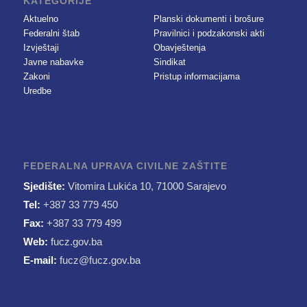
KATEGORIJE
Aktuelno
Planski dokumenti i brošure
Federalni štab
Pravilnici i podzakonski akti
Izvještaji
Obavještenja
Javne nabavke
Sindikat
Zakoni
Pristup informacijama
Uredbe
FEDERALNA UPRAVA CIVILNE ZAŠTITE
Sjedište:
Vitomira Lukića 10, 71000 Sarajevo
Tel:
+387 33 779 450
Fax:
+387 33 779 499
Web:
fucz.gov.ba
E-mail:
fucz@fucz.gov.ba