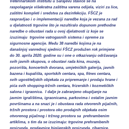
Veterinarskom institutu u Sarajevu staviće se na
raspolaganje višekratna zaštitna varena odijela, viziri za lice,
zaštitni kompleti i sredstva za dezinfekciju. FŠCZ je
raspravljao i o implementaciji naredbe koja je vezana za rad
u djelatnosti trgovine što je rezultiralo dopunom prethodne
naredbe o obustavi rada u ovoj djelatnosti iz koje se
izuzimaju trgovine vatrogasnih sistema i opreme za
sigurnosne agencije. Među 38 naredbi kojima je na
današnjoj vanrednoj sjednici FŠCZ produžen rok primjene
do 30. aprila 2020. godine su i one o otkazivanju održavanja
svih javnih skupova, o obustavi rada kina, muzeja,
pozorišta, koncertnih dvorana, umjetničkih galerija, javnih
bazena i kupališta, sportskih centara, spa, fitnes centara,
svih ugostiteljskih objekata za pripremanje i prodaju hrane i
pića svih shopping-tržnih centara, frizerskih i kozmetičkih
salona i igraonica. I dalje je zabranjeno okupljanje na
javnim igralištima, igraonicama, parkovima i ostalim javnim
površinama a na snazi je i obustava rada otvorenih pijačnih,
tržnih prostora i prostora oko prodajnih objekata osim
otvorenog pijačnog i tržnog prostora sa prehrambenim
artiklima, s tim da se izuzimaju: trgovine prehrambenih
proizvoda, prodavnice higijenskih proizvoda, ribarnice,