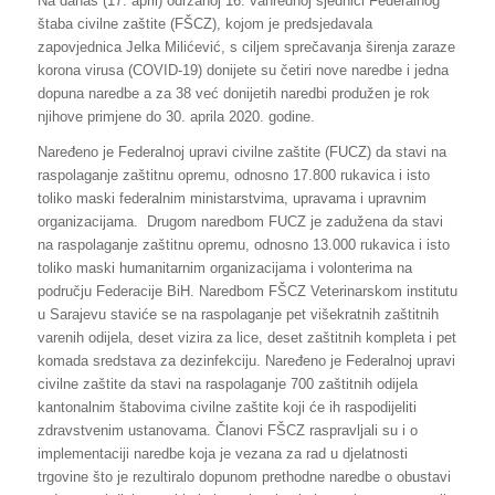
Na danas (17. april) održanoj 16. vanrednoj sjednici Federalnog
štaba civilne zaštite (FŠCZ), kojom je predsjedavala
zapovjednica Jelka Milićević, s ciljem sprečavanja širenja zaraze
korona virusa (COVID-19) donijete su četiri nove naredbe i jedna
dopuna naredbe a za 38 već donijetih naredbi produžen je rok
njihove primjene do 30. aprila 2020. godine.
Naređeno je Federalnoj upravi civilne zaštite (FUCZ) da stavi na
raspolaganje zaštitnu opremu, odnosno 17.800 rukavica i isto
toliko maski federalnim ministarstvima, upravama i upravnim
organizacijama. Drugom naredbom FUCZ je zadužena da stavi
na raspolaganje zaštitnu opremu, odnosno 13.000 rukavica i isto
toliko maski humanitarnim organizacijama i volonterima na
području Federacije BiH. Naredbom FŠCZ Veterinarskom institutu
u Sarajevu staviće se na raspolaganje pet višekratnih zaštitnih
varenih odijela, deset vizira za lice, deset zaštitnih kompleta i pet
komada sredstava za dezinfekciju. Naređeno je Federalnoj upravi
civilne zaštite da stavi na raspolaganje 700 zaštitnih odijela
kantonalnim štabovima civilne zaštite koji će ih raspodijeliti
zdravstvenim ustanovama. Članovi FŠCZ raspravljali su i o
implementaciji naredbe koja je vezana za rad u djelatnosti
trgovine što je rezultiralo dopunom prethodne naredbe o obustavi