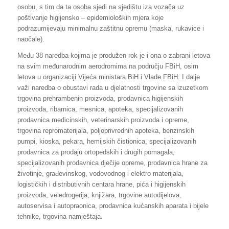
osobu, s tim da ta osoba sjedi na sjedištu iza vozača uz
poštivanje higijensko – epidemioloških mjera koje
podrazumijevaju minimalnu zaštitnu opremu (maska, rukavice i
naočale).
Među 38 naredba kojima je produžen rok je i ona o zabrani letova
na svim međunarodnim aerodromima na području FBiH, osim
letova u organizaciji Vijeća ministara BiH i Vlade FBiH. I dalje
važi naredba o obustavi rada u djelatnosti trgovine sa izuzetkom
trgovina prehrambenih proizvoda, prodavnica higijenskih
proizvoda, ribarnica, mesnica, apoteka, specijalizovanih
prodavnica medicinskih, veterinarskih proizvoda i opreme,
trgovina repromaterijala, poljoprivrednih apoteka, benzinskih
pumpi, kioska, pekara, hemijskih čistionica, specijalizovanih
prodavnica za prodaju ortopedskih i drugih pomagala,
specijalizovanih prodavnica dječije opreme, prodavnica hrane za
životinje, građevinskog, vodovodnog i elektro materijala,
logističkih i distributivnih centara hrane, pića i higijenskih
proizvoda, veledrogerija, knjižara, trgovine autodijelova,
autoservisa i autopraonica, prodavnica kućanskih aparata i bijele
tehnike, trgovina namještaja.