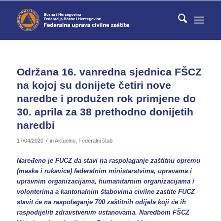
Održana 16. vanredna sjednica FŠCZ
na kojoj su donijete četiri nove
naredbe i produžen rok primjene do
30. aprila za 38 prethodno donijetih
naredbi
/
17/04/2020
in
Aktuelno
,
Federalni štab
Naređeno je FUCZ da stavi na raspolaganje zaštitnu opremu
(maske i rukavice) federalnim ministarstvima, upravama i
upravnim organizacijama, humanitarnim organizacijama i
volonterima a kantonalnim štabovima civilne zastite FUCZ
stavit će na raspolaganje 700 zaštitnih odijela koji će ih
raspodijeliti zdravstvenim ustanovama. Naredbom FŠCZ