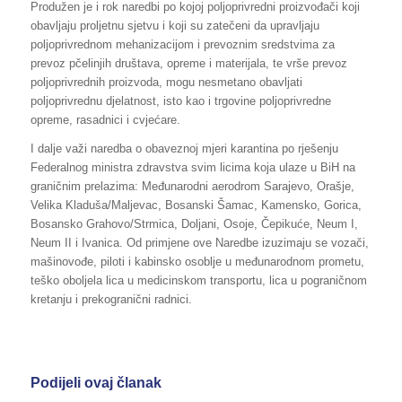
Produžen je i rok naredbi po kojoj poljoprivredni proizvođači koji
obavljaju proljetnu sjetvu i koji su zatečeni da upravljaju
poljoprivrednom mehanizacijom i prevoznim sredstvima za
prevoz pčelinjih društava, opreme i materijala, te vrše prevoz
poljoprivrednih proizvoda, mogu nesmetano obavljati
poljoprivrednu djelatnost, isto kao i trgovine poljoprivredne
opreme, rasadnici i cvjećare.
I dalje važi naredba o obaveznoj mjeri karantina po rješenju
Federalnog ministra zdravstva svim licima koja ulaze u BiH na
graničnim prelazima: Međunarodni aerodrom Sarajevo, Orašje,
Velika Kladuša/Maljevac, Bosanski Šamac, Kamensko, Gorica,
Bosansko Grahovo/Strmica, Doljani, Osoje, Čepikuće, Neum I,
Neum II i Ivanica. Od primjene ove Naredbe izuzimaju se vozači,
mašinovođe, piloti i kabinsko osoblje u međunarodnom prometu,
teško oboljela lica u medicinskom transportu, lica u pograničnom
kretanju i prekogranični radnici.
Podijeli ovaj članak