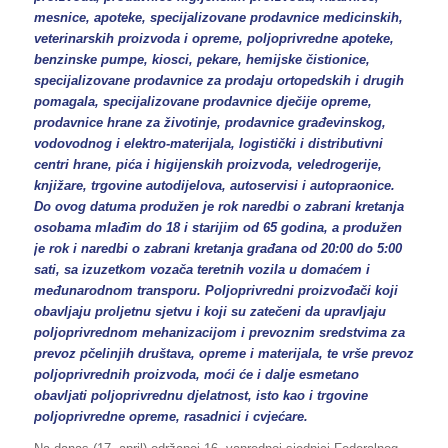
mesnice, apoteke, specijalizovane prodavnice medicinskih,
veterinarskih proizvoda i opreme, poljoprivredne apoteke,
benzinske pumpe, kiosci, pekare, hemijske čistionice,
specijalizovane prodavnice za prodaju ortopedskih i drugih
pomagala, specijalizovane prodavnice dječije opreme,
prodavnice hrane za životinje, prodavnice građevinskog,
vodovodnog i elektro-materijala, logistički i distributivni
centri hrane, pića i higijenskih proizvoda, veledrogerije,
knjižare, trgovine autodijelova, autoservisi i autopraonice.
Do ovog datuma produžen je rok naredbi o zabrani kretanja
osobama mlađim do 18 i starijim od 65 godina, a produžen
je rok i naredbi o zabrani kretanja građana od 20:00 do 5:00
sati, sa izuzetkom vozača teretnih vozila u domaćem i
međunarodnom transporu. Poljoprivredni proizvođači koji
obavljaju proljetnu sjetvu i koji su zatečeni da upravljaju
poljoprivrednom mehanizacijom i prevoznim sredstvima za
prevoz pčelinjih društava, opreme i materijala, te vrše prevoz
poljoprivrednih proizvoda, moći će i dalje esmetano
obavljati poljoprivrednu djelatnost, isto kao i trgovine
poljoprivredne opreme, rasadnici i cvjećare.