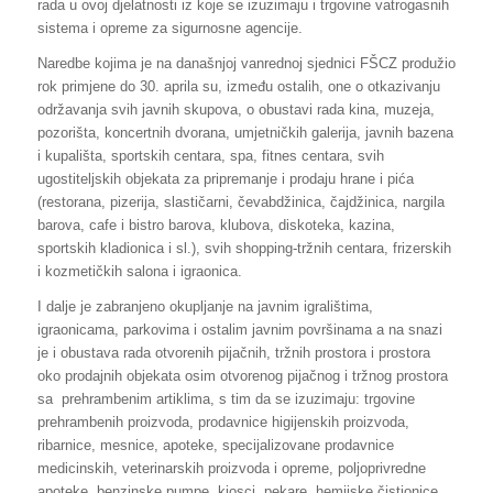
rada u ovoj djelatnosti iz koje se izuzimaju i trgovine vatrogasnih
sistema i opreme za sigurnosne agencije.
Naredbe kojima je na današnjoj vanrednoj sjednici FŠCZ produžio
rok primjene do 30. aprila su, između ostalih, one o otkazivanju
održavanja svih javnih skupova, o obustavi rada kina, muzeja,
pozorišta, koncertnih dvorana, umjetničkih galerija, javnih bazena
i kupališta, sportskih centara, spa, fitnes centara, svih
ugostiteljskih objekata za pripremanje i prodaju hrane i pića
(restorana, pizerija, slastičarni, čevabdžinica, čajdžinica, nargila
barova, cafe i bistro barova, klubova, diskoteka, kazina,
sportskih kladionica i sl.), svih shopping-tržnih centara, frizerskih
i kozmetičkih salona i igraonica.
I dalje je zabranjeno okupljanje na javnim igralištima,
igraonicama, parkovima i ostalim javnim površinama a na snazi
je i obustava rada otvorenih pijačnih, tržnih prostora i prostora
oko prodajnih objekata osim otvorenog pijačnog i tržnog prostora
sa prehrambenim artiklima, s tim da se izuzimaju: trgovine
prehrambenih proizvoda, prodavnice higijenskih proizvoda,
ribarnice, mesnice, apoteke, specijalizovane prodavnice
medicinskih, veterinarskih proizvoda i opreme, poljoprivredne
apoteke, benzinske pumpe, kiosci, pekare, hemijske čistionice,