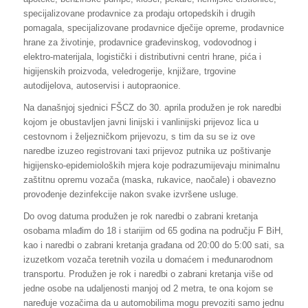
specijalizovane prodavnice za prodaju ortopedskih i drugih
pomagala, specijalizovane prodavnice dječije opreme, prodavnice
hrane za životinje, prodavnice građevinskog, vodovodnog i
elektro-materijala, logistički i distributivni centri hrane, pića i
higijenskih proizvoda, veledrogerije, knjižare, trgovine
autodijelova, autoservisi i autopraonice.
Na današnjoj sjednici FŠCZ do 30. aprila produžen je rok naredbi
kojom je obustavljen javni linijski i vanlinijski prijevoz lica u
cestovnom i željezničkom prijevozu, s tim da su se iz ove
naredbe izuzeo registrovani taxi prijevoz putnika uz poštivanje
higijensko-epidemioloških mjera koje podrazumijevaju minimalnu
zaštitnu opremu vozača (maska, rukavice, naočale) i obavezno
provođenje dezinfekcije nakon svake izvršene usluge.
Do ovog datuma produžen je rok naredbi o zabrani kretanja
osobama mlađim do 18 i starijim od 65 godina na području F BiH,
kao i naredbi o zabrani kretanja građana od 20:00 do 5:00 sati, sa
izuzetkom vozača teretnih vozila u domaćem i međunarodnom
transportu. Produžen je rok i naredbi o zabrani kretanja više od
jedne osobe na udaljenosti manjoj od 2 metra, te ona kojom se
naređuje vozačima da u automobilima mogu prevoziti samo jednu