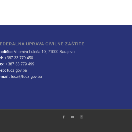
EDERALNA UPRAVA CIVILNE ZAŠTITE
jedište:
Vitomira Lukića 10, 71000 Sarajevo
el:
+387 33 779 450
ax:
+387 33 779 499
eb:
fucz.gov.ba
-mail:
fucz@fucz.gov.ba