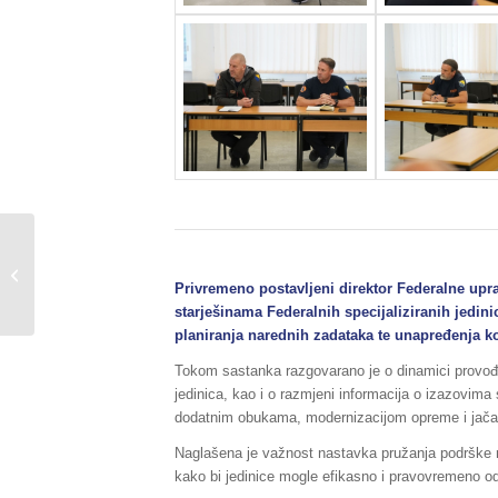
Sažetak vanrednog
izvještaja o stanju
prirodnih i drugih
Privremeno postavljeni direktor Federalne upra
nesreća na području...
starješinama Federalnih specijaliziranih jedinic
planiranja narednih zadataka te unapređenja ko
Tokom sastanka razgovarano je o dinamici provođ
jedinica, kao i o razmjeni informacija o izazovim
dodatnim obukama, modernizacijom opreme i jačan
Naglašena je važnost nastavka pružanja podrške n
kako bi jedinice mogle efikasno i pravovremeno od