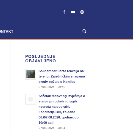
ONTAKT
POSLJEDNJE
OBJAVLJENO
Solidarnost i brza reakcija na
terenu: Zajedničkim snagama
protiv požara u Konjicu
07/08/2026 - 19:59
Sažetak redovnog izvještaja o
stanju prirodnih i drugih
nesreća na području
Federacije BiH, za dane
06./07.08.2026. godine, do
10:00 sati
07/08/2026 - 10:34