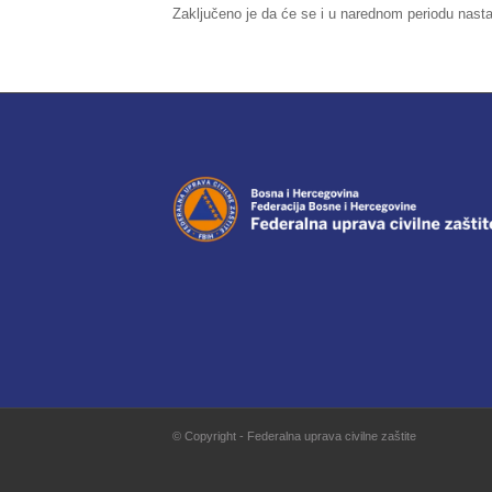
Zaključeno je da će se i u narednom periodu nasta
© Copyright - Federalna uprava civilne zaštite