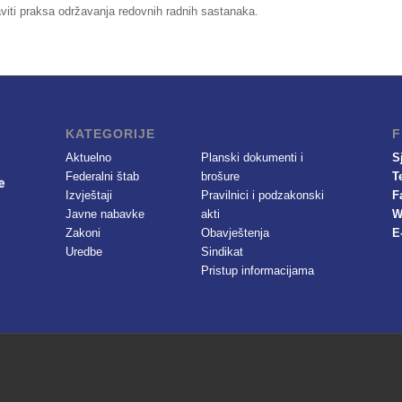
viti praksa održavanja redovnih radnih sastanaka.
KATEGORIJE
F
Aktuelno
Planski dokumenti i
S
Federalni štab
brošure
T
Izvještaji
Pravilnici i podzakonski
F
Javne nabavke
akti
W
Zakoni
Obavještenja
E
Uredbe
Sindikat
Pristup informacijama