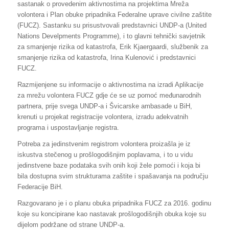
sastanak o provedenim aktivnostima na projektima Mreža
volontera i Plan obuke pripadnika Federalne uprave civilne zaštite
(FUCZ). Sastanku su prisustvovali predstavnici UNDP-a (United
Nations Develpments Programme), i to glavni tehnički savjetnik
za smanjenje rizika od katastrofa, Erik Kjaergaardi, službenik za
smanjenje rizika od katastrofa, Irina Kulenović i predstavnici
FUCZ.
Razmijenjene su informacije o aktivnostima na izradi Aplikacije
za mrežu volontera FUCZ gdje će se uz pomoć međunarodnih
partnera, prije svega UNDP-a i Švicarske ambasade u BiH,
krenuti u projekat registracije volontera, izradu adekvatnih
programa i uspostavljanje registra.
Potreba za jedinstvenim registrom volontera proizašla je iz
iskustva stečenog u prošlogodišnjim poplavama, i to u vidu
jedinstvene baze podataka svih onih koji žele pomoći i koja bi
bila dostupna svim strukturama zaštite i spašavanja na području
Federacije BiH.
Razgovarano je i o planu obuka pripadnika FUCZ za 2016. godinu
koje su koncipirane kao nastavak prošlogodišnjih obuka koje su
dijelom podržane od strane UNDP-a.