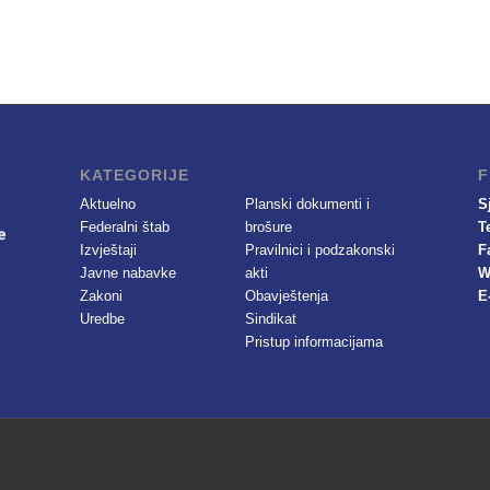
KATEGORIJE
F
Aktuelno
Planski dokumenti i
S
Federalni štab
brošure
T
Izvještaji
Pravilnici i podzakonski
F
Javne nabavke
akti
W
Zakoni
Obavještenja
E
Uredbe
Sindikat
Pristup informacijama