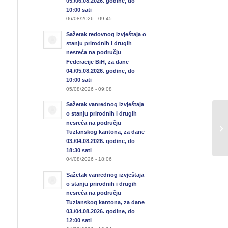
05./06.08.2026. godine, do
10:00 sati
06/08/2026 - 09:45
Sažetak redovnog izvještaja o
stanju prirodnih i drugih
nesreća na području
Federacije BiH, za dane
04./05.08.2026. godine, do
10:00 sati
05/08/2026 - 09:08
Sažetak vanrednog izvještaja
o stanju prirodnih i drugih
Od
nesreća na području
Tuzlanskog kantona, za dane
di
03./04.08.2026. godine, do
18:30 sati
04/08/2026 - 18:06
Sažetak vanrednog izvještaja
o stanju prirodnih i drugih
nesreća na području
Tuzlanskog kantona, za dane
03./04.08.2026. godine, do
12:00 sati