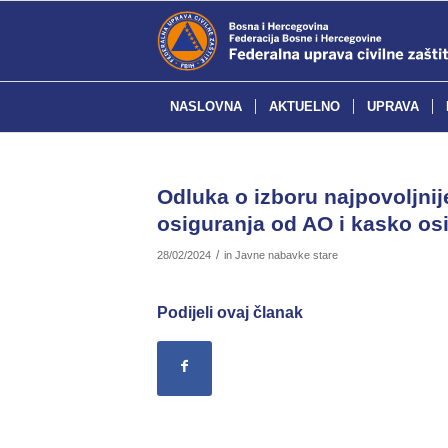
NASLOVNA
AKTUELNO
UPRAVA
Odluka o izboru najpovoljn
osiguranja od AO i kasko os
/
28/02/2024
in
Javne nabavke stare
Podijeli ovaj članak