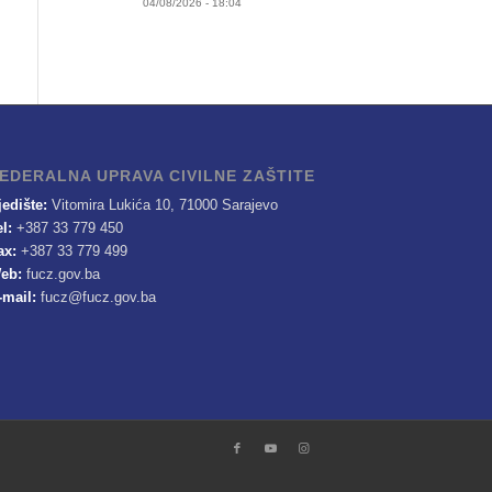
04/08/2026 - 18:04
EDERALNA UPRAVA CIVILNE ZAŠTITE
jedište:
Vitomira Lukića 10, 71000 Sarajevo
el:
+387 33 779 450
ax:
+387 33 779 499
eb:
fucz.gov.ba
-mail:
fucz@fucz.gov.ba