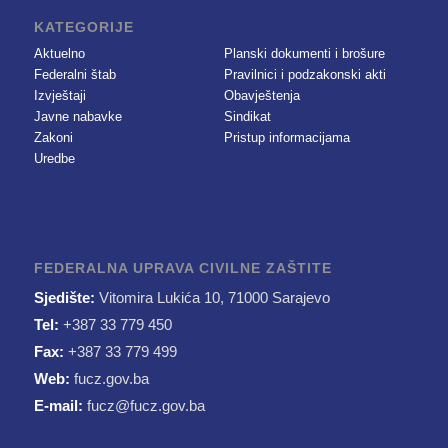
KATEGORIJE
Aktuelno
Planski dokumenti i brošure
Federalni štab
Pravilnici i podzakonski akti
Izvještaji
Obavještenja
Javne nabavke
Sindikat
Zakoni
Pristup informacijama
Uredbe
FEDERALNA UPRAVA CIVILNE ZAŠTITE
Sjedište:
Vitomira Lukića 10, 71000 Sarajevo
Tel:
+387 33 779 450
Fax:
+387 33 779 499
Web:
fucz.gov.ba
E-mail:
fucz@fucz.gov.ba