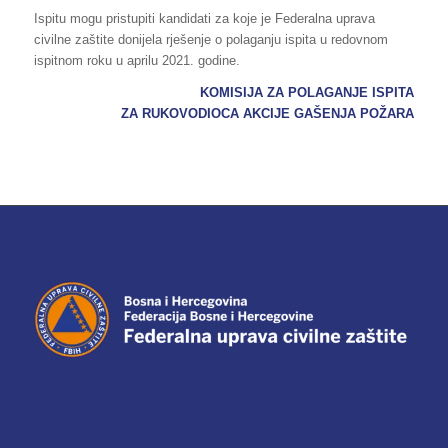
Ispitu mogu pristupiti kandidati za koje je Federalna uprava
civilne zaštite donijela rješenje o polaganju ispita u redovnom
ispitnom roku u aprilu 2021. godine.
KOMISIJA ZA POLAGANJE ISPITA
ZA RUKOVODIOCA AKCIJE GAŠENJA POŽARA