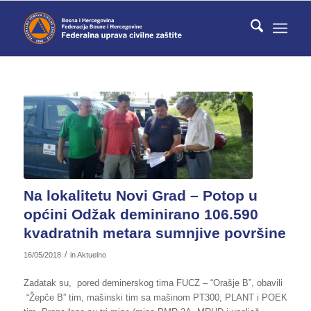
Na lokalitetu Novi Grad – Potop u
općini Odžak deminirano 106.590
kvadratnih metara sumnjive površine
/
16/05/2018
in
Aktuelno
Zadatak su, pored deminerskog tima FUCZ – “Orašje B”, obavili
“Žepče B” tim, mašinski tim sa mašinom PT300, PLANT i POEK