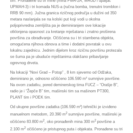
tim. Pronađene su tri mine (mina PMR-2A, MRUD i upaljač
UPMAH-3) i tri komada NUS-a (ručna bomba, trenutni tromblon i
RRB 90 mm). Južna granica rizičnog područja u dužini od 350
metara naslanjala se na kolski put koji vodi u okolna
poljoprivredna zemljišta pa je deminiranjem ove lokacije
otklonjena opasnost za kretanje mješatana i znatno proširena
površina za obrađivanje. Očišćena su i tri stambena objekta,
omogućena njihova obnova a time i dodatni povratak u ovu
lokalnu zajednicu. Jednim dijelom kroz rizičnu površinu protezala
se šuma pa je ubuduće mještanima olakšano pribavljanje
ogrevnog drveta.
Na lokaciji “Novi Grad – Potop” , 8 km sjeverno od Odžaka,
deminirano je, odnosno očišćeno 106.590 m² sumnjive površine.
Na ovom zadatku, pored deminerskog tima FUCZ – “Orašje B”,
radio je i “Žepče B” tim, mašinski tim sa mašinom PT300,
PLANT tim i POEK tim.
Od ukupne površine zadatka (106.590 m²) tehnički je izviđeno
2
manuelnom metodom, 20.390 m
sumnjive površine, mašinski je
2
2
očišćeno 83.800 m
, oko pronađenih mina 300 m
površine a
2
2.100 m
očišćeno je pristupnog puta i objekata. Pronađene su tri