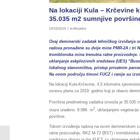
Na lokaciji Kula – Krčevine 
35.035 m2 sumnjive površin
/
14/10/2019
in
Aktuelno
Ovaj deminerski zadatak tehničkog izviđanja 
radova pronađene su dvije mine PMR-2A i tri N
tromblonska mina trenutna ratne proizvodnje. 
uklanjanje eskplozivnih sredstava (UES) “Bus
lokalnog stanovništva, pristup privatnim parce
Na ovom području timovi FUCZ i ranije su izvod
Na lokaciji Kula-Krčevine, 4,5 kilometra sjeveroi
osnovu plana za 2019. godinu koji je obavio demin
Površina predmetnog zadatka iznosila je 35.035 
2
staze urađeno 9.086 m
, uklanjanjem vegetacij
površine.
Tokom izvođenja radova na ovom deminerskom zad
ratne proizvodnje, RKZ M-72 (BST) i tromblonska m
Ronioci češke policije i
sredstava obavio je tim FUCZ za uklanjanje eskpl