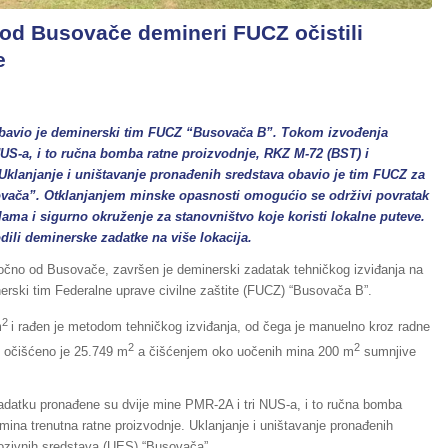
kod Busovače demineri FUCZ očistili
e
obavio je deminerski tim FUCZ “Busovača B”. Tokom izvođenja
US-a, i to ručna bomba ratne proizvodnje, RKZ M-72 (BST) i
Uklanjanje i uništavanje pronađenih sredstava obavio je tim FUCZ za
ovača”. Otklanjanjem minske opasnosti omogućio se održivi povratak
lama i sigurno okruženje za stanovništvo koje koristi lokalne puteve.
ili deminerske zadatke na više lokacija.
stočno od Busovače, završen je deminerski zadatak tehničkog izviđanja na
erski tim Federalne uprave civilne zaštite (FUCZ) “Busovača B”.
2
m
i rađen je metodom tehničkog izviđanja, od čega je manuelno kroz radne
2
2
e očišćeno je 25.749 m
a čišćenjem oko uočenih mina 200 m
sumnjive
atku pronađene su dvije mine PMR-2A i tri NUS-a, i to ručna bomba
ina trenutna ratne proizvodnje. Uklanjanje i uništavanje pronađenih
ozivnih sredstava (UES) “Busovača”.