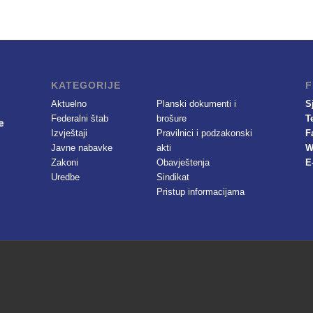
KATEGORIJE
F
Aktuelno
Planski dokumenti i
S
Federalni štab
brošure
T
Izvještaji
Pravilnici i podzakonski
F
Javne nabavke
akti
W
Zakoni
Obavještenja
E
Uredbe
Sindikat
Pristup informacijama