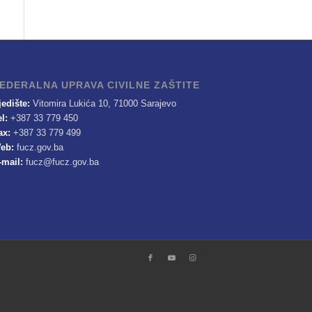
EDERALNA UPRAVA CIVILNE ZAŠTITE
jedište:
Vitomira Lukića 10, 71000 Sarajevo
el:
+387 33 779 450
ax:
+387 33 779 499
eb:
fucz.gov.ba
-mail:
fucz@fucz.gov.ba