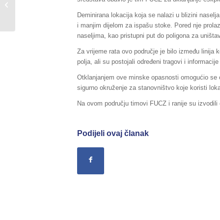
FUCZ čistili Mostarsko
jezero od NUS-a i
Deminirana lokacija koja se nalazi u blizini naselj
munici...
i manjim dijelom za ispašu stoke. Pored nje prolazi
naseljima, kao pristupni put do poligona za uništa
Za vrijeme rata ovo područje je bilo između linija k
polja, ali su postojali određeni tragovi i informac
Otklanjanjem ove minske opasnosti omogućio se od
sigurno okruženje za stanovništvo koje koristi lok
Na ovom području timovi FUCZ i ranije su izvodili
Podijeli ovaj članak