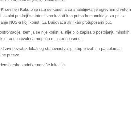
a Krčevine i Kula, prije rata se koristila za snabdijevanje ogrevnim drvetom
 lokalni put koji se intenzivno koristi kao putna komunukicija za prilaz
vanje NUS-a koji koristi CZ Busovača ali i kao protupožarni put.
onfrontacije, zemlja se nije koristila, nije bilo zapisa o postojanju minskih
ije koji su upućivali na moguću minsku opasnost.
rživi povratak lokalnog stanovništva, pristup privatnim parcelama i
alne puteve.
 deminerske zadatke na više lokacija.