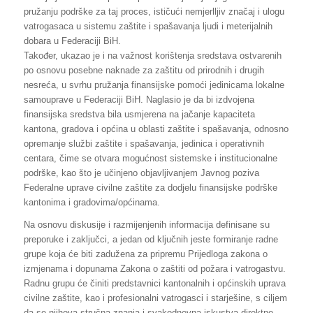
pružanju podrške za taj proces, ističući nemjerlljiv značaj i ulogu
vatrogasaca u sistemu zaštite i spašavanja ljudi i meterijalnih
dobara u Federaciji BiH.
Također, ukazao je i na važnost korištenja sredstava ostvarenih
po osnovu posebne naknade za zaštitu od prirodnih i drugih
nesreća, u svrhu pružanja finansijske pomoći jedinicama lokalne
samouprave u Federaciji BiH. Naglasio je da bi izdvojena
finansijska sredstva bila usmjerena na jačanje kapaciteta
kantona, gradova i općina u oblasti zaštite i spašavanja, odnosno
opremanje službi zaštite i spašavanja, jedinica i operativnih
centara, čime se otvara mogućnost sistemske i institucionalne
podrške, kao što je učinjeno objavljivanjem Javnog poziva
Federalne uprave civilne zaštite za dodjelu finansijske podrške
kantonima i gradovima/općinama.
Na osnovu diskusije i razmijenjenih informacija definisane su
preporuke i zaključci, a jedan od ključnih jeste formiranje radne
grupe koja će biti zadužena za pripremu Prijedloga zakona o
izmjenama i dopunama Zakona o zaštiti od požara i vatrogastvu.
Radnu grupu će činiti predstavnici kantonalnih i općinskih uprava
civilne zaštite, kao i profesionalni vatrogasci i starješine, s ciljem
da se njihova stručna znanja i svakodnevna iskustva direktno