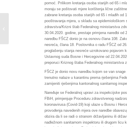
pomoć. Prilikom kretanja osoba starijih od 65 i 
moraju se poštovati mjere korištenja lične zaštit
zabrane kretanja osoba starijih od 65 i mlađih od 1
pooštravanja mjera, u skladu sa epidemiološkom s
Sažetak redovnog izvještaja o stanju
zdravstva/Krizni štab Federalnog ministarstva zd
u Federaciji BiH, za dane
30.04.2020. godine, prestaje primjena naredbi od 2
23./24.04.2020....
naredbu FŠCZ donio je na osnovu člana 108. Zakona 
nesreća, člana 18. Poslovnika o radu FŠCZ od 26.
proglašenju stanja nesreće uzrokovano pojavom ko
Ustavnog suda Bosne i Hercegovine od 22.04.2020.
preporuci Kriznog štaba Federalnog ministarstva 
FŠCZ je donio novu naredbu kojom se van snage stavl
trenutno nalaze u karantinu prema rješenjima Fe
zamijeniti rješenjima kantonalnog sanitarnog insp
Naređuje se Federalnoj upravi za inspekcijske posl
FBiH, primjenjuje Proceduru zdravstvenog nadzo
koronavirusa (Covid-19) koji ulaze u Bosnu i Herce
provođenja navedenih mjera ove naredbe obavezuju se
obzira da li se radi o stranom državljaninu ili drž
nadležnom sanitarnom inspektoru ili drugom licu k