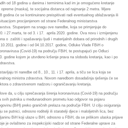
mlađih od 18 godina u danima i terminima kad im je omogućeno kretanje
ne opreme (maska), te socijalna distanca od najmanje 2 metra. Mjere
8 godina će se kontinuirano preispitivati radi eventualnog ublažavanja ili
ituacijom procijenjenom od strane Federalnog ministarstva
ravstva. Stupanjem na snagu ove naredbe, koja se primjenjuje do
0. i 27.marta, te od 3. i 17. aprila 2020. godine. Ova novu i izmijenjenu
o zaštiti i spašavanju ljudi i materijalnih dobara od prirodnih i drugih
10.2011. godine i od 04.10.2017. godine, Odluke Vlade FBiH o
ronavirusa (Covid-19) na području FBiH, te postupajući po Odluci
 godine kojom je utvrđeno kršenje prava na slobodu kretanja, kao i po
zdravstva.
jaju tri naredbe od 8., 10., 11. i 17. aprila, a tiču se lica koja se
deralnog ministra zdravstva. Novom naredbom dosadašnja rješenja će se
ektora o zdravstvenom nadzoru i ograničavanju kretanja.
ove da, u cilju sprečavanja širenja koronavirusa (Covid-19) na području
ra svih putnika u međunarodnom prometu kao odgovor na pojavu
govinu (BiH) preko graničnih prelaza na područje FBiH. U cilju osiguranja
 putnici, odnosno roditelji ili staratelji djece i maloljetnih lica, bez
avljaninu BiH koji ulaze u BiH, odnosno u FBiH, da se prilikom ulaska prijave
oje je ovlašteno za inspekcijski nadzor od strane Federalne uprave za