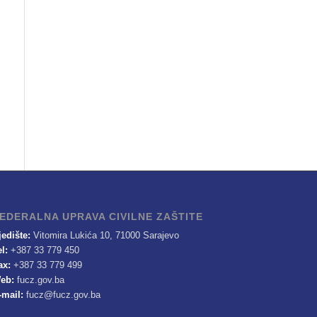
EDERALNA UPRAVA CIVILNE ZAŠTITE
jedište:
Vitomira Lukića 10, 71000 Sarajevo
el:
+387 33 779 450
ax:
+387 33 779 499
eb:
fucz.gov.ba
-mail:
fucz@fucz.gov.ba