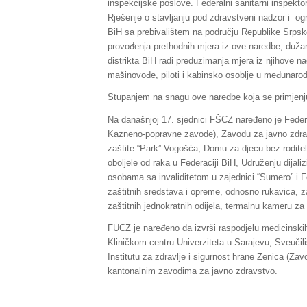
inspekcijske poslove. Federalni sanitarni inspekt
Rješenje o stavljanju pod zdravstveni nadzor i ogr
BiH sa prebivalištem na području Republike Srpske,
provođenja prethodnih mjera iz ove naredbe, dužan
distrikta BiH radi preduzimanja mjera iz njihove 
mašinovođe, piloti i kabinsko osoblje u međunarod
Stupanjem na snagu ove naredbe koja se primjenjuj
Na današnjoj 17. sjednici FŠCZ naređeno je Federa
Kazneno-popravne zavode), Zavodu za javno zdravs
zaštite “Park” Vogošća, Domu za djecu bez rodite
oboljele od raka u Federaciji BiH, Udruženju dijaliz
osobama sa invaliditetom u zajednici “Sumero” i F
zaštitnih sredstava i opreme, odnosno rukavica, z
zaštitnih jednokratnih odijela, termalnu kameru za
FUCZ je naređeno da izvrši raspodjelu medicinskih 
Kliničkom centru Univerziteta u Sarajevu, Sveučili
Institutu za zdravlje i sigurnost hrane Zenica (Za
kantonalnim zavodima za javno zdravstvo.