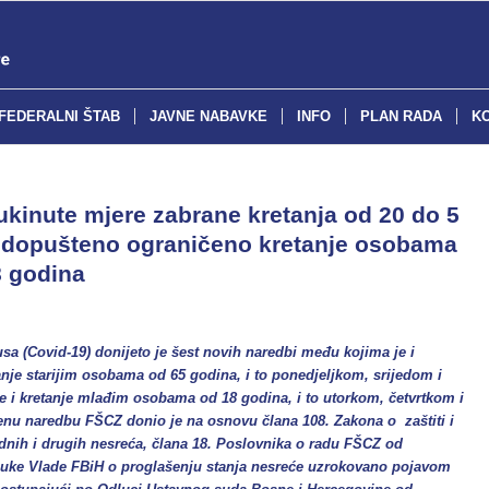
FEDERALNI ŠTAB
JAVNE NABAVKE
INFO
PLAN RADA
K
ukinute mjere zabrane kretanja od 20 do 5
a dopušteno ograničeno kretanje osobama
8 godina
usa (Covid-19) donijeto je šest novih naredbi među kojima je i
nje starijim osobama od 65 godina, i to ponedjeljkom, srijedom i
je i kretanje mlađim osobama od 18 godina, i to utorkom, četvrtkom i
enu naredbu FŠCZ donio je na osnovu člana 108. Zakona o zaštiti i
odnih i drugih nesreća, člana 18. Poslovnika o radu FŠCZ od
dluke Vlade FBiH o proglašenju stanja nesreće uzrokovano pojavom