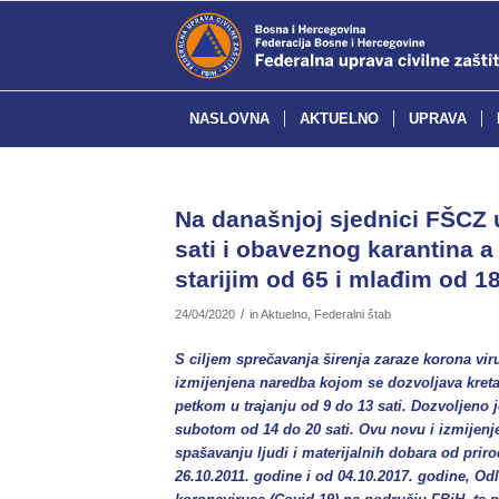
NASLOVNA
AKTUELNO
UPRAVA
Na današnjoj sjednici FŠCZ 
sati i obaveznog karantina 
starijim od 65 i mlađim od 1
/
24/04/2020
in
Aktuelno
,
Federalni štab
S ciljem sprečavanja širenja zaraze korona vir
izmijenjena naredba kojom se dozvoljava kreta
petkom u trajanju od 9 do 13 sati. Dozvoljeno 
subotom od 14 do 20 sati. Ovu novu i izmijenj
spašavanju ljudi i materijalnih dobara od prir
26.10.2011. godine i od 04.10.2017. godine, O