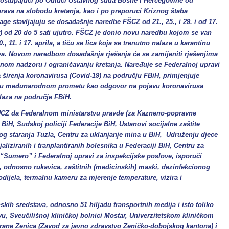
 postupajući po Odluci Ustavnog suda Bosne i Hercegovine od
prava na slobodu kretanja, kao i po preporuci Kriznog štaba
ge stavljajuju se dosadašnje naredbe FŠCZ od 21., 25., i 29. i od 17.
at) od 20 do 5 sati ujutro. FŠCZ je donio novu naredbu kojom se van
, 11. i 17. aprila, a tiču se lica koja se trenutno nalaze u karantinu
va. Novom naredbom dosadašnja rješenja će se zamijeniti rješenjima
nom nadzoru i ograničavanju kretanja. Naređuje se Federalnoj upravi
a širenja koronavirusa (Covid-19) na području FBiH, primjenjuje
a u međunarodnom prometu kao odgovor na pojavu koronavirusa
elaza na područje FBiH.
FUCZ da Federalnom ministarstvu pravde (za Kazneno-popravne
BiH, Sudskoj policiji Federacije BiH, Ustanovi socijalne zaštite
g staranja Tuzla, Centru za uklanjanje mina u BiH, Udruženju djece
aliziranih i tranplantiranih bolesnika u Federaciji BiH, Centru za
“Sumero” i Federalnoj upravi za inspekcijske poslove, isporuči
, odnosno rukavica, zaštitnih (medicinskih) maski, dezinfekcionog
odijela, termalnu kameru za mjerenje temperature, vizira i
kih sredstava, odnosno 51 hiljadu transportnih medija i isto toliko
vu, Sveučilišnoj kliničkoj bolnici Mostar, Univerzitetskom kliničkom
t hrane Zenica (Zavod za javno zdravstvo Zeničko-dobojskog kantona) i