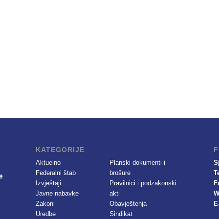
KATEGORIJE
F
Aktuelno
Planski dokumenti i
S
Federalni štab
brošure
T
Izvještaji
Pravilnici i podzakonski
F
Javne nabavke
akti
W
Zakoni
Obavještenja
E
Uredbe
Sindikat