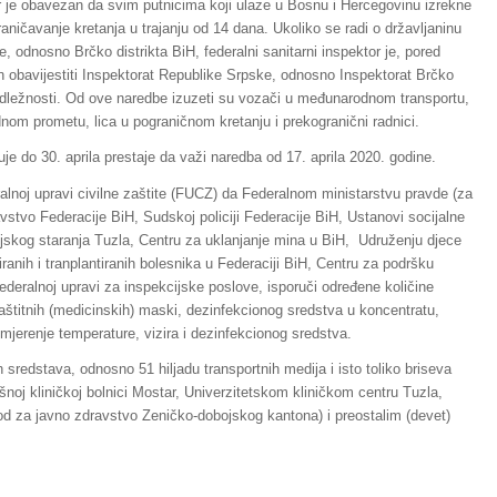
or je obavezan da svim putnicima koji ulaze u Bosnu i Hercegovinu izrekne
aničavanje kretanja u trajanju od 14 dana. Ukoliko se radi o državljaninu
 odnosno Brčko distrikta BiH, federalni sanitarni inspektor je, pored
 obavijestiti Inspektorat Republike Srpske, odnosno Inspektorat Brčko
nadležnosti. Od ove naredbe izuzeti su vozači u međunarodnom transportu,
nom prometu, lica u pograničnom kretanju i prekogranični radnici.
e do 30. aprila prestaje da važi naredba od 17. aprila 2020. godine.
lnoj upravi civilne zaštite (FUCZ) da Federalnom ministarstvu pravde (za
tvo Federacije BiH, Sudskoj policiji Federacije BiH, Ustanovi socijalne
ljskog staranja Tuzla, Centru za uklanjanje mina u BiH, Udruženju djece
iranih i tranplantiranih bolesnika u Federaciji BiH, Centru za podršku
ederalnoj upravi za inspekcijske poslove, isporuči određene količine
aštitnih (medicinskih) maski, dezinfekcionog sredstva u koncentratu,
 mjerenje temperature, vizira i dezinfekcionog sredstva.
sredstava, odnosno 51 hiljadu transportnih medija i isto toliko briseva
šnoj kliničkoj bolnici Mostar, Univerzitetskom kliničkom centru Tuzla,
vod za javno zdravstvo Zeničko-dobojskog kantona) i preostalim (devet)