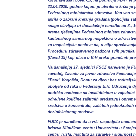
koronavirusa (Covid-19) na području FBiH, te
22.04.2020. godine kojom je utvrđeno kršenje 
Federalnog ministarstva zdravstva. Van van sna
aprila o zabrani kretanja građana (policijski s
snage stavljaju tri dosadašnje naredbe od 8., 10.
prema rješenjima Federalnog ministra zdravst
kantonalnog sanitarnog inspektora o zdravstve
za inspekcijske poslove da, u cilju sprečavanj
Proceduru zdravstvenog nadzora svih putnik
(Covid-19) koji ulaze u BiH preko graničnih pr
Na današnjoj 17. sjednici FŠCZ naređeno je 
zavode), Zavodu za javno zdravstvo Federacije 
“Park” Vogošća, Domu za djecu bez roditeljsko
oboljele od raka u Federaciji BiH, Udruženju dij
podršku osobama sa invaliditetom u zajednici 
određene količine zaštitnih sredstava i opreme
sredstva u koncentratu, zaštitnih jednokratnih 
dezinfekcionog sredstva.
FUCZ je naređeno da izvrši raspodjelu medicins
briseva Kliničkom centru Univerziteta u Saraje
centru Tuzla, Institutu za zdravlje i sigurnos