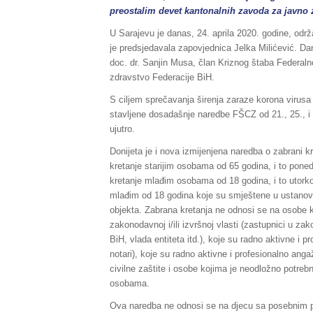
preostalim devet kantonalnih zavoda za javno 
U Sarajevu je danas, 24. aprila 2020. godine, odr
je predsjedavala zapovjednica Jelka Milićević. Dan
doc. dr. Sanjin Musa, član Kriznog štaba Federaln
zdravstvo Federacije BiH.
S ciljem sprečavanja širenja zaraze korona virusa
stavljene dosadašnje naredbe FŠCZ od 21., 25., i 29
ujutro.
Donijeta je i nova izmijenjena naredba o zabrani 
kretanje starijim osobama od 65 godina, i to ponedj
kretanje mlađim osobama od 18 godina, i to utork
mlađim od 18 godina koje su smještene u ustanove
objekta. Zabrana kretanja ne odnosi se na osobe 
zakonodavnoj i/ili izvršnoj vlasti (zastupnici u z
BiH, vlada entiteta itd.), koje su radno aktivne i
notari), koje su radno aktivne i profesionalno an
civilne zaštite i osobe kojima je neodložno potrebn
osobama.
Ova naredba ne odnosi se na djecu sa posebnim po