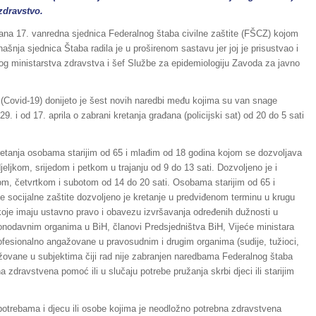
zdravstvo.
žana 17. vanredna sjednica Federalnog štaba civilne zaštite (FŠCZ) kojom
ašnja sjednica Štaba radila je u proširenom sastavu jer joj je prisustvao i
og ministarstva zdravstva i šef Službe za epidemiologiju Zavoda za javno
 (Covid-19) donijeto je šest novih naredbi među kojima su van snage
. i od 17. aprila o zabrani kretanja građana (policijski sat) od 20 do 5 sati
kretanja osobama starijim od 65 i mlađim od 18 godina kojom se dozvoljava
eljkom, srijedom i petkom u trajanju od 9 do 13 sati. Dozvoljeno je i
om, četvrtkom i subotom od 14 do 20 sati. Osobama starijim od 65 i
 socijalne zaštite dozvoljeno je kretanje u predviđenom terminu u krugu
koje imaju ustavno pravo i obavezu izvršavanja određenih dužnosti u
akonodavnim organima u BiH, članovi Predsjedništva BiH, Vijeće ministara
 profesionalno angažovane u pravosudnim i drugim organima (sudije, tužioci,
gažovane u subjektima čiji rad nije zabranjen naredbama Federalnog štaba
a zdravstvena pomoć ili u slučaju potrebe pružanja skrbi djeci ili starijim
trebama i djecu ili osobe kojima je neodložno potrebna zdravstvena