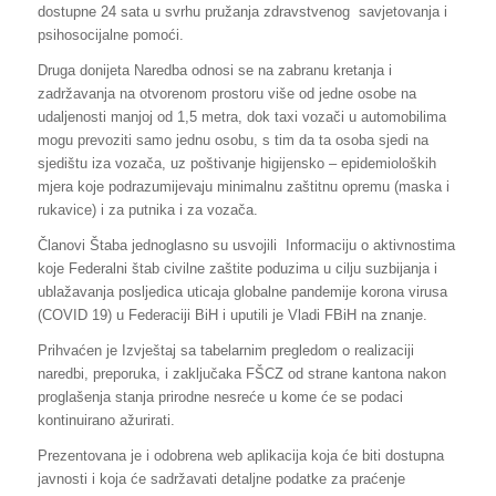
dostupne 24 sata u svrhu pružanja zdravstvenog savjetovanja i
psihosocijalne pomoći.
Druga donijeta Naredba odnosi se na zabranu kretanja i
zadržavanja na otvorenom prostoru više od jedne osobe na
udaljenosti manjoj od 1,5 metra, dok taxi vozači u automobilima
mogu prevoziti samo jednu osobu, s tim da ta osoba sjedi na
sjedištu iza vozača, uz poštivanje higijensko – epidemioloških
mjera koje podrazumijevaju minimalnu zaštitnu opremu (maska i
rukavice) i za putnika i za vozača.
Članovi Štaba jednoglasno su usvojili Informaciju o aktivnostima
koje Federalni štab civilne zaštite poduzima u cilju suzbijanja i
ublažavanja posljedica uticaja globalne pandemije korona virusa
(COVID 19) u Federaciji BiH i uputili je Vladi FBiH na znanje.
Prihvaćen je Izvještaj sa tabelarnim pregledom o realizaciji
naredbi, preporuka, i zaključaka FŠCZ od strane kantona nakon
proglašenja stanja prirodne nesreće u kome će se podaci
kontinuirano ažurirati.
Prezentovana je i odobrena web aplikacija koja će biti dostupna
javnosti i koja će sadržavati detaljne podatke za praćenje