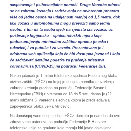
savjetovanja i psihosocijalne pomoći. Druga Naredba odnosi
se na zabranu kretanja i zadržavanja na otvorenom prostoru
više od jedne osobe na udaljenosti manjoj od 1,5 metra, dok
taxi vozači u automobilima mogu prevoziti samo jednu
osobu, s tim da ta osoba sjedi na sjedištu iza vozača, uz
poštivanje higijensko – epidemioloških mjera koje
podrazumijevaju minimalnu zaštitnu opremu (maska i
rukavice) i za putnika i za vozača. Prezentovana je i
odobrena web aplikacija koja će biti dostupna javnosti i koja
će sadržavati detaljne podatke za praćenje prisustva
coronavirusa (COVID-19) na području Federacije BiH.
Nakon jučerašnje 1. hitne telefonske sjednice Federalnog štaba
civilne zaštite (FŠCZ) na kojoj je donijeta naredba o uvođenju
zabrane kretanja građana na području Federacije Bosne i
Hercegovine (FBiH) u vremenu od 18 do 5 sati, danas je (22.
mart) održana 5. vanredna sjednica kojom je predsjedavala
zapovjednica Štaba Jelka Milićević.
Na današnjoj vanrednoj sjednici FŠCZ donijeta je naredba da sve
zdravstvene ustanove na području Federacije BiH otvore
telefonske linije za građane koje moraju biti javno objavljene i