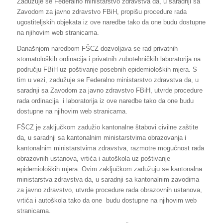
Zadužuje se Federalno ministarstvo zdravstva da, u saradnji sa
Zavodom za javno zdravstvo FBiH, propišu procedure rada
ugostiteljskih objekata iz ove naredbe tako da one budu dostupne
na njihovim web stranicama.
Današnjom naredbom FŠCZ dozvoljava se rad privatnih
stomatoloških ordinacija i privatnih zubotehničkih laboratorija na
području FBiH uz poštivanje posebnih epidemioloških mjera. S
tim u vezi, zadužuje se Federalno ministarstvo zdravstva da, u
saradnji sa Zavodom za javno zdravstvo FBiH, utvrde procedure
rada ordinacija i laboratorija iz ove naredbe tako da one budu
dostupne na njihovim web stranicama.
FŠCZ je zaključkom zadužio kantonalne štabovi civilne zaštite
da, u saradnji sa kantonalnim ministarstvima obrazovanja i
kantonalnim ministarstvima zdravstva, razmotre mogućnost rada
obrazovnih ustanova, vrtića i autoškola uz poštivanje
epidemioloških mjera. Ovim zaključkom zadužuju se kantonalna
ministarstva zdravstva da, u saradnji sa kantonalnim zavodima
za javno zdravstvo, utvrde procedure rada obrazovnih ustanova,
vrtića i autoškola tako da one budu dostupne na njihovim web
stranicama.