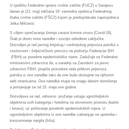
U sjedištu Federalne uprave civilne zaštite (FUCZ) u Sarajevu
danas je (12. maj) održana 19. vanredna sjednica Federalnog
štaba civilne zaštite (FŠCZ) kojom je predsjedavala zapovjednica
Jelka Milićević.
S ciljem sprečavanja širenja zaraze korona virusa (Covid-19),
Štab je donio nove naredbe i usvojio određene zaključke.
Dozvoljen je rad javnog linijskog i vanlinijskog prijevoza putnika u
cestovnom i željezničkom prevozu na području Federacije BiH
(FBiH) uz posebne epidemiološke mjere. Zadužuje se Federalno
ministarstvo zdravstva da, u saradnji sa Zavodom za javno
zdravstvo FBiH, propiše procedure rada prilikom prijevoza
putnika iz ove naredbe tako da one budu dostupne na njihovim
web stranicama. Ova naredba stupa na snagu danom donošenja
a primjenjuje se od 15. maja ove godine.
Dozvoljava se rad, odnosno pružanje usluga ugostiteljskim
objektima svih kategorija i hotelima na otvorenom prostoru (bašte
i terase), uz poštivanje posebnih epidemioloških mjera. U
ugostiteljskim objektima iz ove naredbe zabranjuje se upotreba i
konzumiranje nargila (šiša).