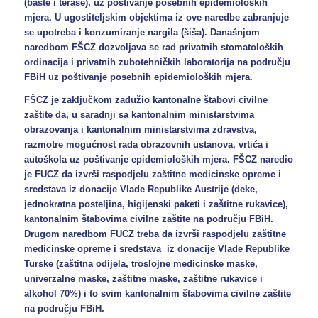
(bašte i terase), uz poštivanje posebnih epidemioloških
mjera. U ugostiteljskim objektima iz ove naredbe zabranjuje
se upotreba i konzumiranje nargila (šiša). Današnjom
naredbom FŠCZ dozvoljava se rad privatnih stomatoloških
ordinacija i privatnih zubotehničkih laboratorija na području
FBiH uz poštivanje posebnih epidemioloških mjera.
FŠCZ je zaključkom zadužio kantonalne štabovi civilne
zaštite da, u saradnji sa kantonalnim ministarstvima
obrazovanja i kantonalnim ministarstvima zdravstva,
razmotre mogućnost rada obrazovnih ustanova, vrtića i
autoškola uz poštivanje epidemioloških mjera. FŠCZ naredio
je FUCZ da izvrši raspodjelu zaštitne medicinske opreme i
sredstava iz donacije Vlade Republike Austrije (deke,
jednokratna posteljina, higijenski paketi i zaštitne rukavice),
kantonalnim štabovima civilne zaštite na području FBiH.
Drugom naredbom FUCZ treba da izvrši raspodjelu zaštitne
medicinske opreme i sredstava iz donacije Vlade Republike
Turske (zaštitna odijela, troslojne medicinske maske,
univerzalne maske, zaštitne maske, zaštitne rukavice i
alkohol 70%) i to svim kantonalnim štabovima civilne zaštite
na području FBiH.