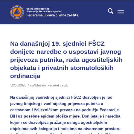
Na današnjoj 19. sjednici FŠCZ
donijete naredbe o uspostavi javnog
prijevoza putnika, rada ugostiteljskih
objekata i privatnih stomatoloških
ordinacija
/
12/05/2020
in
Aktuelno
,
Federalni štab
Na današnjoj vanrednoj sjednici FŠCZ dozvoljen je rad
javnog linijskog i vanlinijskog prijevoza putnika u
cestovnom i željezničkom prevozu na području Federacije
BiH uz posebne epidemiološke mjere. Donijeta je i naredba
kojom se dozvoljava pružanje usluga ugostiteljskim
objektima svih kategorija i hotelima na otvorenom prostoru