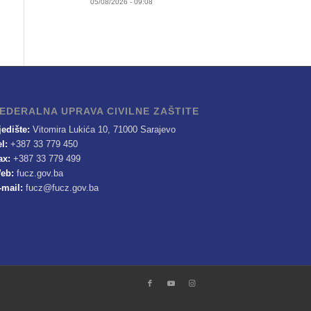
05/08/2026 - 09:08
EDERALNA UPRAVA CIVILNE ZAŠTITE
jedište:
Vitomira Lukića 10, 71000 Sarajevo
el:
+387 33 779 450
ax:
+387 33 779 499
eb:
fucz.gov.ba
-mail:
fucz@fucz.gov.ba