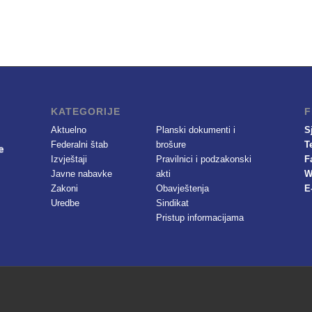
KATEGORIJE
F
Aktuelno
Planski dokumenti i
S
Federalni štab
brošure
T
Izvještaji
Pravilnici i podzakonski
F
Javne nabavke
akti
W
Zakoni
Obavještenja
E
Uredbe
Sindikat
Pristup informacijama