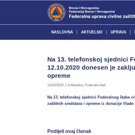
NASLOVNA
AKTUELNO
UPRAVA
Na 13. telefonskoj sjednici 
12.10.2020 donesen je zaklju
opreme
/
13/10/2020
in
Aktuelno
,
Federalni štab
Na 13. telefonskoj sjednici Federalnog štaba c
zaštitnih sredstava i opreme iz donacije Vlade
Podijeli ovaj članak