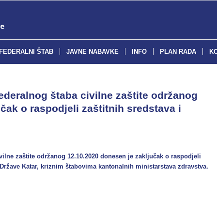
FEDERALNI ŠTAB
JAVNE NABAVKE
INFO
PLAN RADA
K
Federalnog štaba civilne zaštite održanog
čak o raspodjeli zaštitnih sredstava i
ivilne zaštite održanog 12.10.2020 donesen je zaključak o raspodjeli
 Države Katar, kriznim štabovima kantonalnih ministarstava zdravstva.