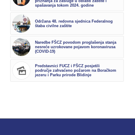
priznanja za zasluge u oblasti zaštite i
spašavanja tokom 2024. godine
Održana 48. redovna sjednica Federalnog
štaba civilne zaštite
Naredbe FŠCZ povodom proglašenja stanja
nesreće uzrokovane pojavom koronavirusa
(COVID-19)
Predstavnici FUCZ i FŠCZ posjetili
područje zahvaćeno požarom na Boračkom
jezeru i Parku prirode Blidinje