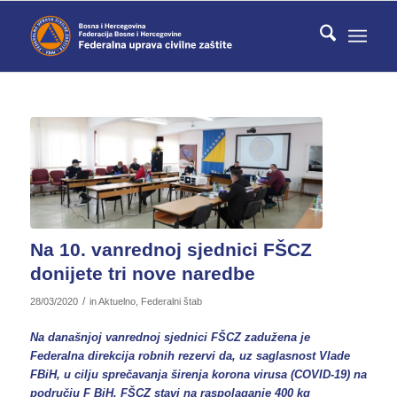
Na 10. vanrednoj sjednici FŠCZ
donijete tri nove naredbe
/
28/03/2020
in
Aktuelno
,
Federalni štab
Na današnjoj vanrednoj sjednici FŠCZ zadužena je
Federalna direkcija robnih rezervi da, uz saglasnost Vlade
FBiH, u cilju sprečavanja širenja korona virusa (COVID-19) na
području F BiH, FŠCZ stavi na raspolaganje 400 kg