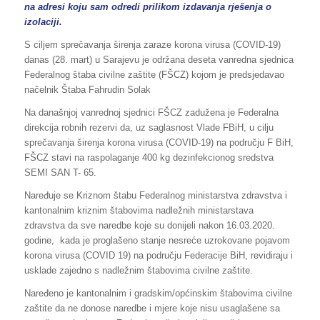
na adresi koju sam odredi prilikom izdavanja rješenja o
izolaciji.
S ciljem sprečavanja širenja zaraze korona virusa (COVID-19)
danas (28. mart) u Sarajevu je održana deseta vanredna sjednica
Federalnog štaba civilne zaštite (FŠCZ) kojom je predsjedavao
načelnik Štaba Fahrudin Solak
Na današnjoj vanrednoj sjednici FŠCZ zadužena je Federalna
direkcija robnih rezervi da, uz saglasnost Vlade FBiH, u cilju
sprečavanja širenja korona virusa (COVID-19) na području F BiH,
FŠCZ stavi na raspolaganje 400 kg dezinfekcionog sredstva
SEMI SAN T- 65.
Naređuje se Kriznom štabu Federalnog ministarstva zdravstva i
kantonalnim kriznim štabovima nadležnih ministarstava
zdravstva da sve naredbe koje su donijeli nakon 16.03.2020.
godine, kada je proglašeno stanje nesreće uzrokovane pojavom
korona virusa (COVID 19) na području Federacije BiH, revidiraju i
usklade zajedno s nadležnim štabovima civilne zaštite.
Naređeno je kantonalnim i gradskim/općinskim štabovima civilne
zaštite da ne donose naredbe i mjere koje nisu usaglašene sa