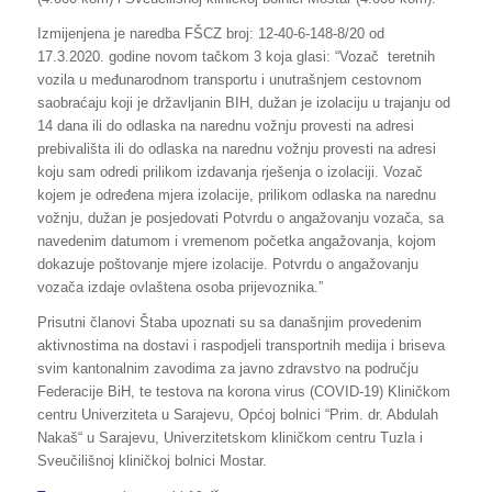
Izmijenjena je naredba FŠCZ broj: 12-40-6-148-8/20 od
17.3.2020. godine novom tačkom 3 koja glasi: “Vozač teretnih
vozila u međunarodnom transportu i unutrašnjem cestovnom
saobraćaju koji je državljanin BIH, dužan je izolaciju u trajanju od
14 dana ili do odlaska na narednu vožnju provesti na adresi
prebivališta ili do odlaska na narednu vožnju provesti na adresi
koju sam odredi prilikom izdavanja rješenja o izolaciji. Vozač
kojem je određena mjera izolacije, prilikom odlaska na narednu
vožnju, dužan je posjedovati Potvrdu o angažovanju vozača, sa
navedenim datumom i vremenom početka angažovanja, kojom
dokazuje poštovanje mjere izolacije. Potvrdu o angažovanju
vozača izdaje ovlaštena osoba prijevoznika.”
Prisutni članovi Štaba upoznati su sa današnjim provedenim
aktivnostima na dostavi i raspodjeli transportnih medija i briseva
svim kantonalnim zavodima za javno zdravstvo na području
Federacije BiH, te testova na korona virus (COVID-19) Kliničkom
centru Univerziteta u Sarajevu, Općoj bolnici “Prim. dr. Abdulah
Nakaš“ u Sarajevu, Univerzitetskom kliničkom centru Tuzla i
Sveučilišnoj kliničkoj bolnici Mostar.