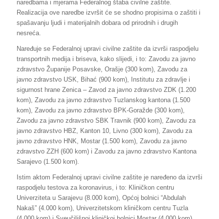
naredbama i mjerama Federalnog štaba civilne zaštite.
Realizacija ove naredbe izvršit će se shodno propisima o zaštiti i
spašavanju ljudi i materijalnih dobara od prirodnih i drugih
nesreća.
Naređuje se Federalnoj upravi civilne zaštite da izvrši raspodjelu
transportnih medija i briseva, kako slijedi, i to: Zavodu za javno
zdravstvo Županije Posavske, Orašje (300 kom), Zavodu za
javno zdravstvo USK, Bihać (900 kom), Institutu za zdravlje i
sigurnost hrane Zenica – Zavod za javno zdravstvo ZDK (1.200
kom), Zavodu za javno zdravstvo Tuzlanskog kantona (1.500
kom), Zavodu za javno zdravstvo BPK-Goražde (300 kom),
Zavodu za javno zdravstvo SBK Travnik (900 kom), Zavodu za
javno zdravstvo HBZ, Kanton 10, Livno (300 kom), Zavodu za
javno zdravstvo HNK, Mostar (1.500 kom), Zavodu za javno
zdravstvo ZZH (600 kom) i Zavodu za javno zdravstvo Kantona
Sarajevo (1.500 kom).
Istim aktom Federalnoj upravi civilne zaštite je naređeno da izvrši
raspodjelu testova za koronavirus, i to: Kliničkon centru
Univerziteta u Sarajevu (8.000 kom), Općoj bolnici “Abdulah
Nakaš” (4.000 kom), Univerzitetskom kliničkom centru Tuzla
(4.000 kom) i Sveučilišnoj kliničkoj bolnici Mostar (4.000 kom).