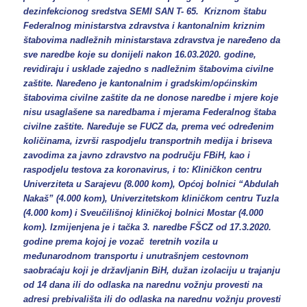
dezinfekcionog sredstva SEMI SAN T- 65. Kriznom štabu
Federalnog ministarstva zdravstva i kantonalnim kriznim
štabovima nadležnih ministarstava zdravstva je naređeno da
sve naredbe koje su donijeli nakon 16.03.2020. godine,
revidiraju i usklade zajedno s nadležnim štabovima civilne
zaštite. Naređeno je kantonalnim i gradskim/općinskim
štabovima civilne zaštite da ne donose naredbe i mjere koje
nisu usaglašene sa naredbama i mjerama Federalnog štaba
civilne zaštite. Naređuje se FUCZ da, prema već određenim
količinama, izvrši raspodjelu transportnih medija i briseva
zavodima za javno zdravstvo na području FBiH, kao i
raspodjelu testova za koronavirus, i to: Kliničkon centru
Univerziteta u Sarajevu (8.000 kom), Općoj bolnici “Abdulah
Nakaš” (4.000 kom), Univerzitetskom kliničkom centru Tuzla
(4.000 kom) i Sveučilišnoj kliničkoj bolnici Mostar (4.000
kom). Izmijenjena je i tačka 3. naredbe FŠCZ od 17.3.2020.
godine prema kojoj je vozač teretnih vozila u
međunarodnom transportu i unutrašnjem cestovnom
saobraćaju koji je državljanin BiH, dužan izolaciju u trajanju
od 14 dana ili do odlaska na narednu vožnju provesti na
adresi prebivališta ili do odlaska na narednu vožnju provesti