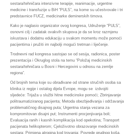
sestara/tehničara intenzivne terapije, reanimacije, urgentne
medicine i transfuzije u BiH “PULS”, na kome su učestvovale i tri
predstavnice FUCZ, medicinarke deminerskih timova.
Kako je naglasio organizator ovog kongresa, Udruženje “PULS”,
osnovni cilj i zadatak ovakvih skupova je da se kroz razmjenu
iskustava i dodatnu edukaciju u svakom momentu može pomoći
pacijentima i pružiti im najbolji mogući tretman i liječenje.
Trodnevni rad kongresa sastojao se od sesija, radionica, poster
prezentacija i Okruglog stola na temu “Položaj medicinskih
sestara/tehničara u Bosni i Hercegovini u odnosu na zemlje
regiona”.
Od brojnih tema koje su obrađivane od strane stručnih osoba sa
klinika iz regije i ostalog dijela Evrope, mogu se izdvojiti
sljedeće: Trijaža u službi hitne medicinske pomoći; Zbrinjavanje
politraumatiziranog pacijenta; Metoda obezbjeđivanja i održavanja
problematičnog disajnog puta; Urgentna stanja vezana za
kompromitovan disajni put; Instrumenti procjenjivanja boli;
Evaluacija ranih i kasnih komplikacija kod opekotina; Transport
pacijenata helikopterom; Cjeloživotno obrazovanje medicinskih
sestara; Primjena atropina kod trovanja; Povrede grudnog koša,