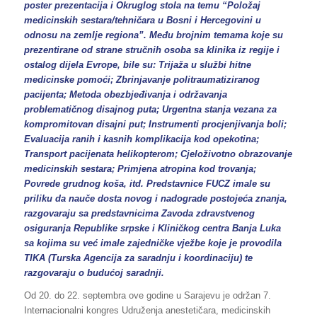
poster prezentacija i Okruglog stola na temu “Položaj
medicinskih sestara/tehničara u Bosni i Hercegovini u
odnosu na zemlje regiona”. Među brojnim temama koje su
prezentirane od strane stručnih osoba sa klinika iz regije i
ostalog dijela Evrope, bile su: Trijaža u službi hitne
medicinske pomoći; Zbrinjavanje politraumatiziranog
pacijenta; Metoda obezbjeđivanja i održavanja
problematičnog disajnog puta; Urgentna stanja vezana za
kompromitovan disajni put; Instrumenti procjenjivanja boli;
Evaluacija ranih i kasnih komplikacija kod opekotina;
Transport pacijenata helikopterom; Cjeloživotno obrazovanje
medicinskih sestara; Primjena atropina kod trovanja;
Povrede grudnog koša, itd. Predstavnice FUCZ imale su
priliku da nauče dosta novog i nadograde postojeća znanja,
razgovaraju sa predstavnicima Zavoda zdravstvenog
osiguranja Republike srpske i Kliničkog centra Banja Luka
sa kojima su već imale zajedničke vježbe koje je provodila
TIKA (Turska Agencija za saradnju i koordinaciju) te
razgovaraju o budućoj saradnji.
Od 20. do 22. septembra ove godine u Sarajevu je održan 7.
Internacionalni kongres Udruženja anestetičara, medicinskih