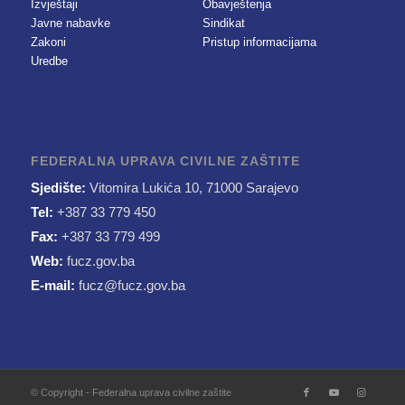
Izvještaji
Obavještenja
Javne nabavke
Sindikat
Zakoni
Pristup informacijama
Uredbe
FEDERALNA UPRAVA CIVILNE ZAŠTITE
Sjedište:
Vitomira Lukića 10, 71000 Sarajevo
Tel:
+387 33 779 450
Fax:
+387 33 779 499
Web:
fucz.gov.ba
E-mail:
fucz@fucz.gov.ba
© Copyright - Federalna uprava civilne zaštite