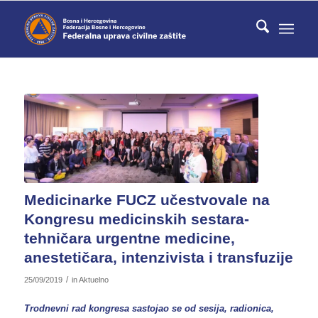
Medicinarke FUCZ učestvovale na
Kongresu medicinskih sestara-
tehničara urgentne medicine,
anestetičara, intenzivista i transfuzije
/
25/09/2019
in
Aktuelno
Trodnevni rad kongresa sastojao se od sesija, radionica,