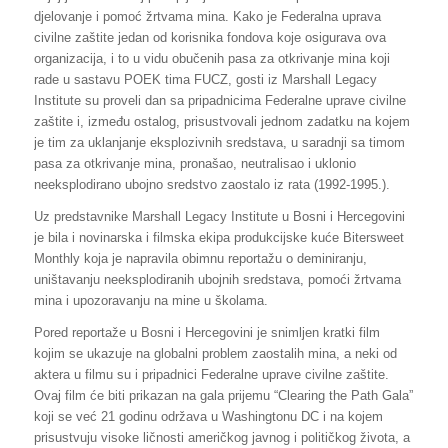
djelovanje i pomoć žrtvama mina. Kako je Federalna uprava
civilne zaštite jedan od korisnika fondova koje osigurava ova
organizacija, i to u vidu obučenih pasa za otkrivanje mina koji
rade u sastavu POEK tima FUCZ, gosti iz Marshall Legacy
Institute su proveli dan sa pripadnicima Federalne uprave civilne
zaštite i, između ostalog, prisustvovali jednom zadatku na kojem
je tim za uklanjanje eksplozivnih sredstava, u saradnji sa timom
pasa za otkrivanje mina, pronašao, neutralisao i uklonio
neeksplodirano ubojno sredstvo zaostalo iz rata (1992-1995.).
Uz predstavnike Marshall Legacy Institute u Bosni i Hercegovini
je bila i novinarska i filmska ekipa produkcijske kuće Bitersweet
Monthly koja je napravila obimnu reportažu o deminiranju,
uništavanju neeksplodiranih ubojnih sredstava, pomoći žrtvama
mina i upozoravanju na mine u školama.
Pored reportaže u Bosni i Hercegovini je snimljen kratki film
kojim se ukazuje na globalni problem zaostalih mina, a neki od
aktera u filmu su i pripadnici Federalne uprave civilne zaštite.
Ovaj film će biti prikazan na gala prijemu “Clearing the Path Gala”
koji se već 21 godinu održava u Washingtonu DC i na kojem
prisustvuju visoke ličnosti američkog javnog i političkog života, a