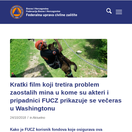
Kratki film koji tretira problem
zaostalih mina u kome su akteri i
pripadnici FUCZ prikazuje se večeras
u Washingtonu
/
24/10/2018
in
Aktuelno
Kako je FUCZ korisnik fondova koje osigurava ova