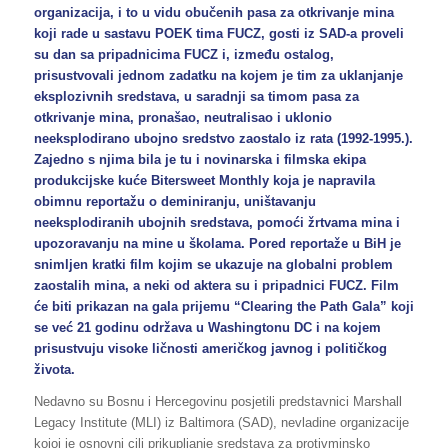
organizacija, i to u vidu obučenih pasa za otkrivanje mina
koji rade u sastavu POEK tima FUCZ, gosti iz SAD-a proveli
su dan sa pripadnicima FUCZ i, između ostalog,
prisustvovali jednom zadatku na kojem je tim za uklanjanje
eksplozivnih sredstava, u saradnji sa timom pasa za
otkrivanje mina, pronašao, neutralisao i uklonio
neeksplodirano ubojno sredstvo zaostalo iz rata (1992-1995.).
Zajedno s njima bila je tu i novinarska i filmska ekipa
produkcijske kuće Bitersweet Monthly koja je napravila
obimnu reportažu o deminiranju, uništavanju
neeksplodiranih ubojnih sredstava, pomoći žrtvama mina i
upozoravanju na mine u školama. Pored reportaže u BiH je
snimljen kratki film kojim se ukazuje na globalni problem
zaostalih mina, a neki od aktera su i pripadnici FUCZ. Film
će biti prikazan na gala prijemu “Clearing the Path Gala” koji
se već 21 godinu održava u Washingtonu DC i na kojem
prisustvuju visoke ličnosti američkog javnog i političkog
života.
Nedavno su Bosnu i Hercegovinu posjetili predstavnici Marshall
Legacy Institute (MLI) iz Baltimora (SAD), nevladine organizacije
kojoj je osnovni cilj prikupljanje sredstava za protivminsko