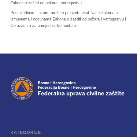
Zakona o zaštiti od požara i vatrogastvu.
Pod sljedećim linkom, možete preuzeti tekst Nacrt Zakona o
izmjenama i dopunama Zakona o zaštiti od požara i vatrogastvu i
Obrazac za za primjedbe, komentare.
KATEGORIJE