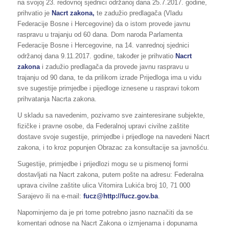
na svojoj 23. redovnoj sjednici održanoj dana 25.7.2017. godine,
prihvatio je
Nacrt zakona,
te zadužio predlagača (Vladu
Federacije Bosne i Hercegovine) da o istom provede javnu
raspravu u trajanju od 60 dana. Dom naroda Parlamenta
Federacije Bosne i Hercegovine, na 14. vanrednoj sjednici
održanoj dana 9.11.2017. godine, također je prihvatio
Nacrt
zakona
i zadužio predlagača da provede javnu raspravu u
trajanju od 90 dana, te da prilikom izrade Prijedloga ima u vidu
sve sugestije primjedbe i pijedloge iznesene u raspravi tokom
prihvatanja Nacrta zakona.
U skladu sa navedenim, pozivamo sve zainteresirane subjekte,
fizičke i pravne osobe, da Federalnoj upravi civilne zaštite
dostave svoje sugestije, primjedbe i prijedloge na navedeni Nacrt
zakona, i to kroz popunjen Obrazac za konsultacije sa javnošću.
Sugestije, primjedbe i prijedlozi mogu se u pismenoj formi
dostavljati na Nacrt zakona, putem pošte na adresu: Federalna
uprava civilne zaštite ulica Vitomira Lukića broj 10, 71 000
Sarajevo ili na e-mail:
fucz@http://fucz.gov.ba
.
Napominjemo da je pri tome potrebno jasno naznačiti da se
komentari odnose na Nacrt Zakona o izmjenama i dopunama