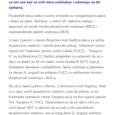
za sve one koji se ovih dana rashlađuju i odmaraju na bh.
rijekama.
Posljednjih dana velike vrućine izmamile su mnogobrojne kupače
i ribare na rijeke. Nažalost, u nekim bh. rijekama vrebaju i
opasnosti od raznih minsko-eksplozivnih sredstava (MES) i
neeksplodiranih ubojnih sredstava (NUS).
U rijeci Zujevini u mjestu Binježevo kod Hadžića djeca su uočila
eksplozivno sredstvo i odmah pozvala policiju. Dolaskom na lice
mjesta tim Federalne uprave civilne zaštite (FUCZ) – “Sarajevo
A” sa službenicima CZ Hadžići pregledom su ustanovili da se u
rijeci na dubini od 30 cm nalazi ručna bomba M 50 P1 koja je
bezbjedno uklonjena i uskladištena. Njeno uništenje je planirano
za danas (4. avgust) na poligonu FUCZ za uništavanje minsko-
eksplozivnih sredstava i NUS-a.
Na ušću rijeke Ljubine u Bosnu, u Semizovcu kod Vogošće, ribari
su u rijeci uočili eksplozivno sredstvo i pozvali policiju, a ovi
Kantonalni operativni centar Sarajevo pa je na lice mjesta upućen
Tim “Sarajevo A” FUCZ. Ustanovljeno je da se radi o mini za
ručni bacač M57, a obzirom da se radi o vrlo nestabilnom
eksplozivnom sredstvu, ono je istog dana (3. avgust) uništeno