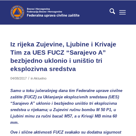
Iz rijeka Zujevine, Ljubine i Krivaje
Tim za UES FUCZ “Sarajevo A”
bezbjedno uklonio i uništio tri
eksplozivna sredstva
/
04/08/2017
in
Aktuelno
Samo u toku jučerašnjeg dana tim Federalne uprave civilne
zaštite (FUCZ) za Uklanjanje eksplozivnih sredstava (UES)
“Sarajevo A” uklonio i bezbjedno uništio tri eksplozivna
sredstva u rijekama; u Zujevini ručnu bombu M 50 P1, u
Ljubini minu za ručni bacač M57, a u Krivaji MB mina 60
mm.
Ove i slične aktivnosti FUCZ svakako su dodatna sigurnost