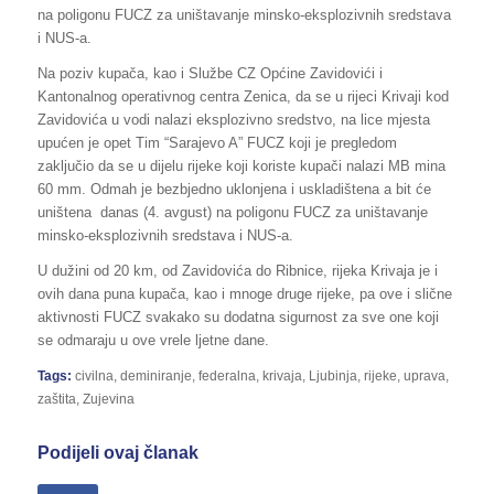
na poligonu FUCZ za uništavanje minsko-eksplozivnih sredstava
i NUS-a.
Na poziv kupača, kao i Službe CZ Općine Zavidovići i
Kantonalnog operativnog centra Zenica, da se u rijeci Krivaji kod
Zavidovića u vodi nalazi eksplozivno sredstvo, na lice mjesta
upućen je opet Tim “Sarajevo A” FUCZ koji je pregledom
zaključio da se u dijelu rijeke koji koriste kupači nalazi MB mina
60 mm. Odmah je bezbjedno uklonjena i uskladištena a bit će
uništena danas (4. avgust) na poligonu FUCZ za uništavanje
minsko-eksplozivnih sredstava i NUS-a.
U dužini od 20 km, od Zavidovića do Ribnice, rijeka Krivaja je i
ovih dana puna kupača, kao i mnoge druge rijeke, pa ove i slične
aktivnosti FUCZ svakako su dodatna sigurnost za sve one koji
se odmaraju u ove vrele ljetne dane.
Tags:
civilna
,
deminiranje
,
federalna
,
krivaja
,
Ljubinja
,
rijeke
,
uprava
,
zaštita
,
Zujevina
Podijeli ovaj članak