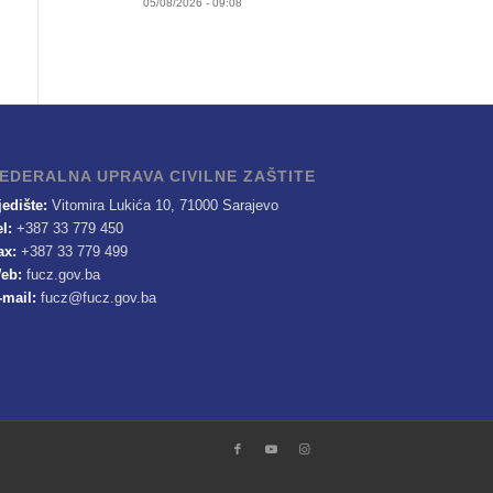
05/08/2026 - 09:08
EDERALNA UPRAVA CIVILNE ZAŠTITE
jedište:
Vitomira Lukića 10, 71000 Sarajevo
el:
+387 33 779 450
ax:
+387 33 779 499
eb:
fucz.gov.ba
-mail:
fucz@fucz.gov.ba