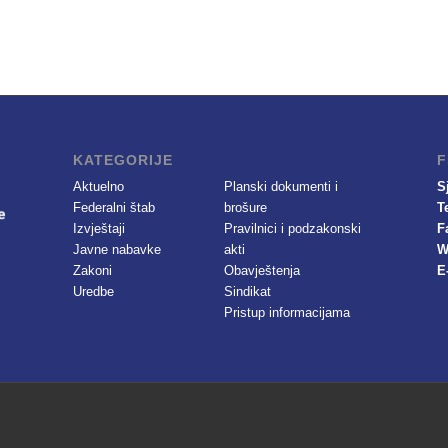
KATEGORIJE
F
Aktuelno
Planski dokumenti i
S
Federalni štab
brošure
T
Izvještaji
Pravilnici i podzakonski
F
Javne nabavke
akti
W
Zakoni
Obavještenja
E
Uredbe
Sindikat
Pristup informacijama