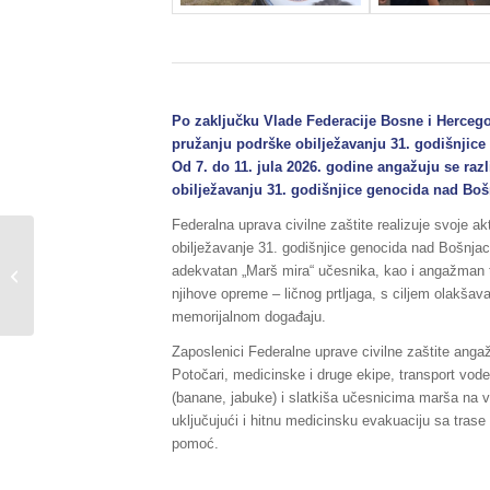
Po zaključku Vlade Federacije Bosne i Hercego
pružanju podrške obilježavanju 31. godišnjic
Od 7. do 11. jula 2026. godine angažuju se razl
obilježavanju 31. godišnjice genocida nad Bo
Federalna uprava civilne zaštite realizuje svoje ak
Sažetak redovnog
obilježavanje 31. godišnjice genocida nad Bošnjac
izvještaja o stanju
adekvatan „Marš mira“ učesnika, kao i angažman te
prirodnih i drugih
njihove opreme – ličnog prtljaga, s ciljem olakša
nesreća na području...
memorijalnom događaju.
Zaposlenici Federalne uprave civilne zaštite anga
Potočari, medicinske i druge ekipe, transport vode
(banane, jabuke) i slatkiša učesnicima marša na v
uključujući i hitnu medicinsku evakuaciju sa tras
pomoć.