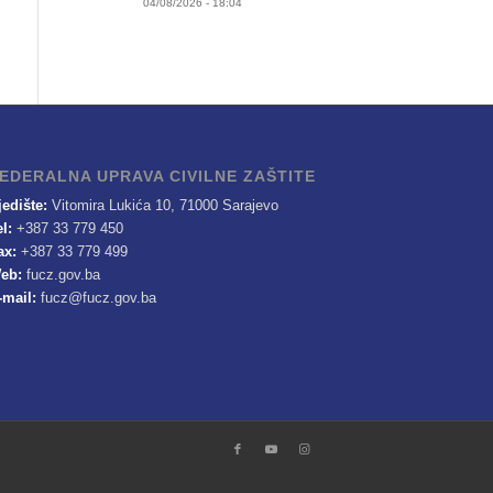
04/08/2026 - 18:04
EDERALNA UPRAVA CIVILNE ZAŠTITE
jedište:
Vitomira Lukića 10, 71000 Sarajevo
el:
+387 33 779 450
ax:
+387 33 779 499
eb:
fucz.gov.ba
-mail:
fucz@fucz.gov.ba