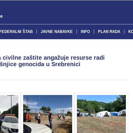
FEDERALNI ŠTAB
JAVNE NABAVKE
INFO
PLAN RADA
K
 civilne zaštite angažuje resurse radi
šnjice genocida u Srebrenici