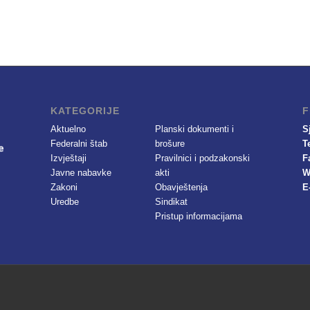
KATEGORIJE
F
Aktuelno
Planski dokumenti i
S
Federalni štab
brošure
T
Izvještaji
Pravilnici i podzakonski
F
Javne nabavke
akti
W
Zakoni
Obavještenja
E
Uredbe
Sindikat
Pristup informacijama