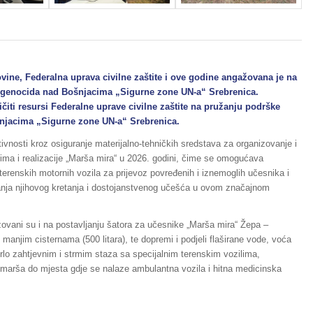
vine, Federalna uprava civilne zaštite i ove godine angažovana je na
e genocida nad Bošnjacima „Sigurne zone UN-a“ Srebrenica.
ičiti resursi Federalne uprave civilne zaštite na pružanju podrške
šnjacima „Sigurne zone UN-a“ Srebrenica.
tivnosti kroz osiguranje materijalno-tehničkih sredstava za organizovanje i
ima i realizacije „Marša mira“ u 2026. godini, čime se omogućava
renskih motornih vozila za prijevoz povređenih i iznemoglih učesnika i
vanja njihovog kretanja i dostojanstvenog učešća u ovom značajnom
žovani su i na postavljanju šatora za učesnike „Marša mira“ Žepa –
 manjim cisternama (500 litara), te dopremi i podjeli flaširane vode, voća
rlo zahtjevnim i strmim staza sa specijalnim terenskim vozilima,
e marša do mjesta gdje se nalaze ambulantna vozila i hitna medicinska