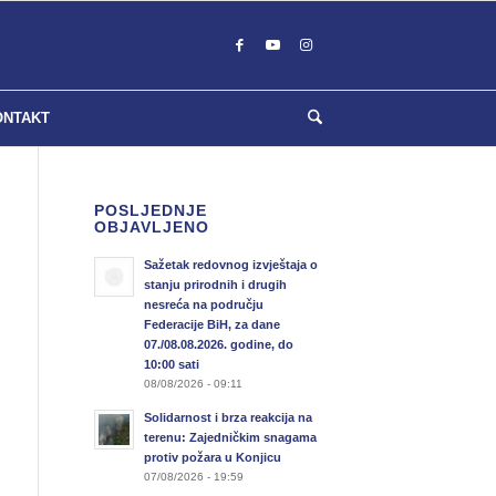
ONTAKT
POSLJEDNJE
OBJAVLJENO
Sažetak redovnog izvještaja o
stanju prirodnih i drugih
nesreća na području
Federacije BiH, za dane
07./08.08.2026. godine, do
10:00 sati
08/08/2026 - 09:11
Solidarnost i brza reakcija na
terenu: Zajedničkim snagama
protiv požara u Konjicu
07/08/2026 - 19:59