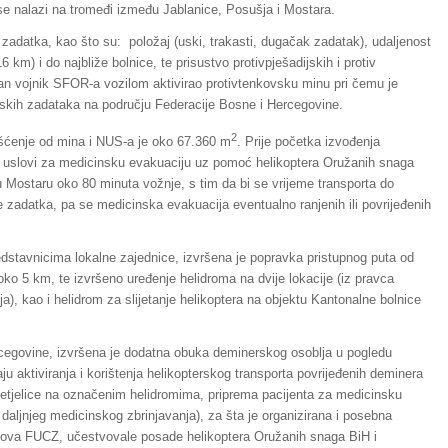
se nalazi na tromeđi između Jablanice, Posušja i Mostara.
adatka, kao što su: položaj (uski, trakasti, dugačak zadatak), udaljenost
m) i do najbliže bolnice, te prisustvo protivpješadijskih i protiv
dan vojnik SFOR-a vozilom aktivirao protivtenkovsku minu pri čemu je
rskih zadataka na području Federacije Bosne i Hercegovine.
2
išćenje od mina i NUS-a je oko 67.360 m
. Prije početka izvođenja
su uslovi za medicinsku evakuaciju uz pomoć helikoptera Oružanih snaga
u Mostaru oko 80 minuta vožnje, s tim da bi se vrijeme transporta do
zadatka, pa se medicinska evakuacija eventualno ranjenih ili povrijeđenih
redstavnicima lokalne zajednice, izvršena je popravka pristupnog puta od
ko 5 km, te izvršeno uređenje helidroma na dvije lokacije (iz pravca
ja), kao i helidrom za slijetanje helikoptera na objektu Kantonalne bolnice
cegovine, izvršena je dodatna obuka deminerskog osoblja u pogledu
 aktiviranja i korištenja helikopterskog transporta povrijeđenih deminera
ke letjelice na označenim helidromima, priprema pacijenta za medicinsku
i daljnjeg medicinskog zbrinjavanja), za šta je organizirana i posebna
imova FUCZ, učestvovale posade helikoptera Oružanih snaga BiH i