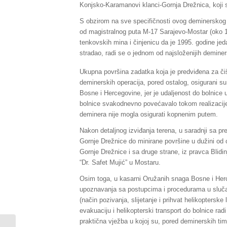
Konjsko-Karamanovi klanci-Gornja Drežnica, koji 
S obzirom na sve specifičnosti ovog deminerskog z
od magistralnog puta M-17 Sarajevo-Mostar (oko 16 k
tenkovskih mina i činjenicu da je 1995. godine je
stradao, radi se o jednom od najsloženijih demine
Ukupna površina zadatka koja je predviđena za č
deminerskih operacija, pored ostalog, osigurani 
Bosne i Hercegovine, jer je udaljenost do bolnice 
bolnice svakodnevno povećavalo tokom realizacije 
deminera nije mogla osigurati kopnenim putem.
Nakon detaljnog izviđanja terena, u saradnji sa p
Gornje Drežnice do minirane površine u dužini od o
Gornje Drežnice i sa druge strane, iz pravca Blidin
“Dr. Safet Mujić” u Mostaru.
Osim toga, u kasarni Oružanih snaga Bosne i Her
upoznavanja sa postupcima i procedurama u slučaju
(način pozivanja, slijetanje i prihvat helikopters
evakuaciju i helikopterski transport do bolnice rad
praktična vježba u kojoj su, pored deminerskih t