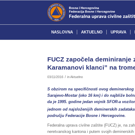
NASLOVNA
AKTUELNO
UPRAVA
FUCZ započela deminiranje z
Karamanovi klanci” na trome
/
03/11/2016
in
Aktuelno
S obzirom na specifičnosti ovog deminerskog z
Sarajevo-Mostar (oko 16 km) i do najbliže bolni
da je 1995. godine jedan vojnik SFOR-a vozilom
jednom od najsloženijih deminerskih zadataka
području Federacije Bosne i Hercegovine.
Federalna uprava civilne zaštite (FUCZ) je, na z
neretvanskog kantona i putem svojih deminerskih 