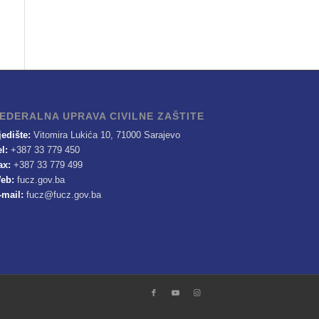
EDERALNA UPRAVA CIVILNE ZAŠTITE
jedište:
Vitomira Lukića 10, 71000 Sarajevo
el:
+387 33 779 450
ax:
+387 33 779 499
eb:
fucz.gov.ba
-mail:
fucz@fucz.gov.ba