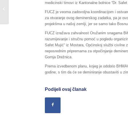
Sažetak Redovnog izvještaja o stanju
medicinski timovi iz Kantonalne bolnice “Dr. Safet
u Federaciji BiH, za dane
FUCZ je veoma zadovoljna koordinacijom i ostvar
02./03.11.2016....
za otvaranje ovog deminerskog zadatka, pa je ovo
projektima u našoj zemlji, jer se samo tako Bosnu
FUCZ izražava zahvalnost Oružanim snagama BiH
razumijevanje i stručnu pomoć u pogledu organizir
Safet Mujić“ iz Mostara, Općinskoj službi civilne 
neposrednim pripremama za otpočinjanje deminers
Gornja Drežnica.
Prema izvedbenom planu, kojeg je odobrio BHMAC, r
godine, s tim da će se deminiranje obustaviti u 
Podijeli ovaj članak