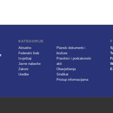
KATEGORIJE
F
Aktuelno
Planski dokumenti i
S
Federalni štab
brošure
T
Izvještaji
Pravilnici i podzakonski
F
Javne nabavke
akti
W
Zakoni
Obavještenja
E
Uredbe
Sindikat
Pristup informacijama