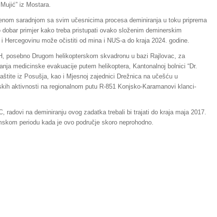
 Mujić” iz Mostara.
enom saradnjom sa svim učesnicima procesa deminiranja u toku priprema
 dobar primjer kako treba pristupati ovako složenim deminerskim
 i Hercegovinu može očistiti od mina i NUS-a do kraja 2024. godine.
, posebno Drugom helikopterskom skvadronu u bazi Rajlovac, za
anja medicinske evakuacije putem helikoptera, Kantonalnoj bolnici “Dr.
zaštite iz Posušja, kao i Mjesnoj zajednici Drežnica na učešću u
kih aktivnosti na regionalnom putu R-851 Konjsko-Karamanovi klanci-
adovi na deminiranju ovog zadatka trebali bi trajati do kraja maja 2017.
zimskom periodu kada je ovo područje skoro neprohodno.