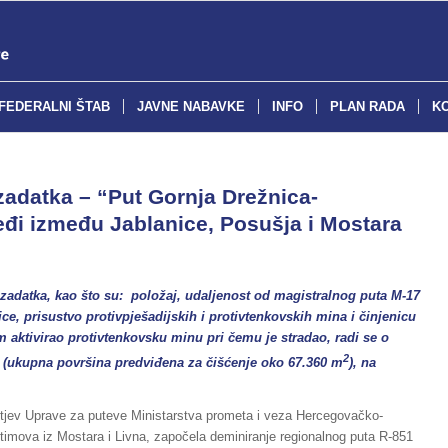
FEDERALNI ŠTAB
JAVNE NABAVKE
INFO
PLAN RADA
K
adatka – “Put Gornja Drežnica-
đi između Jablanice, Posušja i Mostara
adatka, kao što su: položaj, udaljenost od magistralnog puta M-17
ce, prisustvo protivpješadijskih i protivtenkovskih mina i činjenicu
 aktivirao protivtenkovsku minu pri čemu je stradao, radi se o
2
 (ukupna površina predviđena za čišćenje oko 67.360 m
), na
ahtjev Uprave za puteve Ministarstva prometa i veza Hercegovačko-
timova iz Mostara i Livna, započela deminiranje regionalnog puta R-851