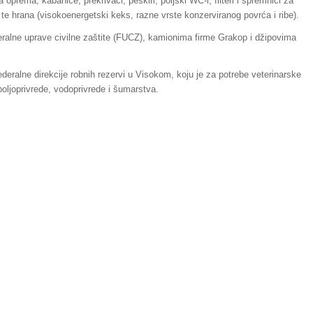
oprema, kabanice, prekrivači, peškiri, poljski WC-i, filteri i spremnici za
 te hrana (visokoenergetski keks, razne vrste konzerviranog povrća i ribe).
lne uprave civilne zaštite (FUCZ), kamionima firme Grakop i džipovima
ederalne direkcije robnih rezervi u Visokom, koju je za potrebe veterinarske
poljoprivrede, vodoprivrede i šumarstva.