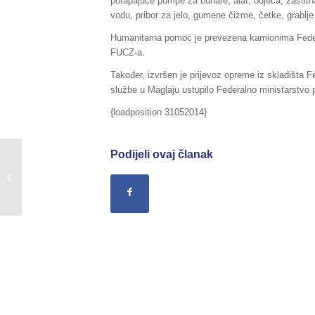
potapajuće pumpe za bunare, alat, odjeća, zaštitna 
vodu, pribor za jelo, gumene čizme, četke, grablje
Humanitarna pomoć je prevezena kamionima Federa
FUCZ-a.
Također, izvršen je prijevoz opreme iz skladišta F
službe u Maglaju ustupilo Federalno ministarstvo 
{loadposition 31052014}
Podijeli ovaj članak
U Posavskom kantonu u srijedu
prikupljeno 25 tona životinjskih leševa