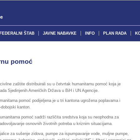
FEDERALNI ŠTAB
JAVNE NABAVKE
INFO
PLAN RADA
K
arnu pomoć
lne zaštite distribuirali su u četvrtak humanitarnu pomoć koja je
ada Sjedinjenih Američkih Država u BiH i UN Agencije.
manitarna pomoć podijeljena je u tri kantona ugrožena poplavama i
-dobojski kanton.
humanitarna pomoć sadrži različita sredstva koja su neophodna za
 zadovoljavanje osnovnih životnih potreba u kriznim situacijama.
grijalice za sušenje zidova, pumpe za ispumpavanje vode, muljne pumpe,