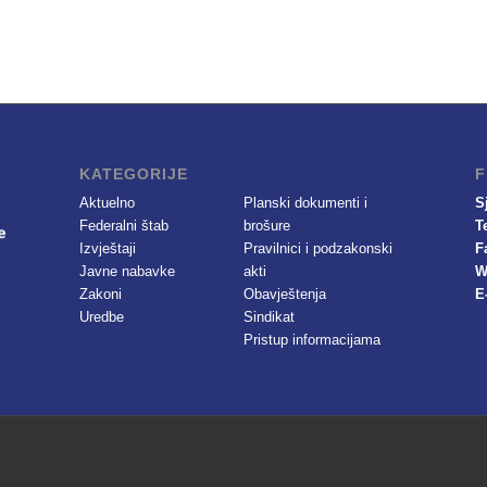
KATEGORIJE
F
Aktuelno
Planski dokumenti i
S
Federalni štab
brošure
T
Izvještaji
Pravilnici i podzakonski
F
Javne nabavke
akti
W
Zakoni
Obavještenja
E
Uredbe
Sindikat
Pristup informacijama