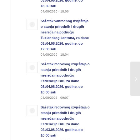
03./04.08.2026. godine, do
18:30 sati
04/08/2026 - 18:06
Sažetak vanrednog izvještaja
o stanju prirodnih i drugih
nesreća na području
Tuzlanskog kantona, za dane
03./04.08.2026. godine, do
12:00 sati
04/08/2026 - 18:04
Sažetak redovnog izvještaja o
stanju prirodnih i drugih
FU
nesreća na području
Federacije BiH, za dane
N
03./04.08.2026. godine, do
10:00 sati
04/08/2026 - 09:07
Sažetak redovnog izvještaja o
stanju prirodnih i drugih
nesreća na području
Federacije BiH, za dane
02./03.08.2026. godine, do
10:00 sati