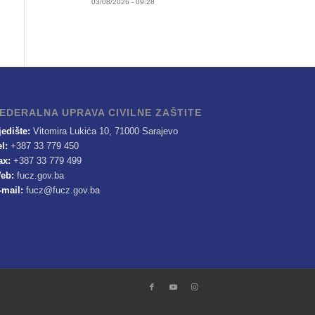
03/08/2026 - 09:28
EDERALNA UPRAVA CIVILNE ZAŠTITE
jedište:
Vitomira Lukića 10, 71000 Sarajevo
el:
+387 33 779 450
ax:
+387 33 779 499
eb:
fucz.gov.ba
-mail:
fucz@fucz.gov.ba