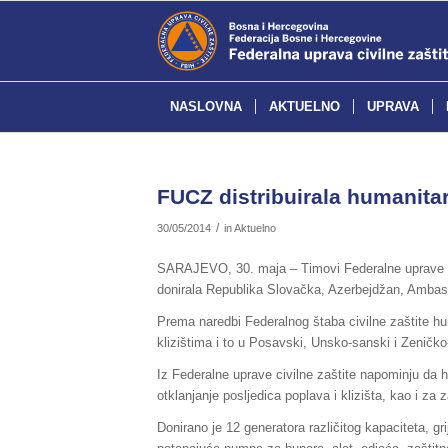
NASLOVNA
AKTUELNO
UPRAVA
FUCZ distribuirala humanit
/
30/05/2014
in
Aktuelno
SARAJEVO, 30. maja – Timovi Federalne uprave civi
donirala Republika Slovačka, Azerbejdžan, Ambas
Prema naredbi Federalnog štaba civilne zaštite hu
klizištima i to u Posavski, Unsko-sanski i Zeničko
Iz Federalne uprave civilne zaštite napominju da 
otklanjanje posljedica poplava i klizišta, kao i za
Donirano je 12 generatora različitog kapaciteta, 