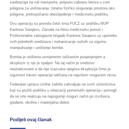
saobraćaja na ruti transporta, potpunu zabranu letova u zoni
poligona za uništavanje, totalno fizičko osiguranje prostora oko
poligona, protivpožarno obezbjeđenje i medicinsku podršku.
Ovu operaciju su provela četiri tima FUCZ uz podršku MUP
Kantona Sarajevo, Zavoda za hitnu medicinsku pomoć i
Profesionalne vatrogasne brigade Kantona Sarajevo uz upotrebu
svih potrebnih sredstava i mehanizacije nužnih za sigurno
manipulisanje i uništenje bombe.
Bomba je uništena usmjerenim tačkastim punjenjenjem a
eksploziv iz nje je spaljen. Na taj način je sredstvo
neutralizovano a da nije izazvana njegova eksplozija čime je
sigurnost tokom operacije održana na najvišem mogućem nivou.
Federalan uprava civilne zaštite zahvaljuje se svim učesnicima
koji su pružili podršku u relaizaciji pomenutih operacija i pomogli
da se iste realizuju na najsigurniji mogući način po izvršioce,
građane, okolinu i materijalna dobra.
Podijeli ovaj članak