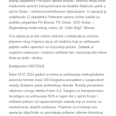
pratnju pripadnika Policijske uprave Mostar i podršku ekipe hitne
medicinske pomoći transportovana na lokalitet Radimski potok u
općini Stolac i uništena kontrolisanom detonacijom. U operaciji je
sudjelovalo 12 pripadnika Federalne uprave civilne zaštite uz
podršku pripadnika PU Mostar, PS Stolac, DVD Stolac, i
Regionalnog medicinskog centra „Dr. Safet Mujić“ Mostar.
Ova operacija je bila veoma složena i zahtijevala je složene
pripreme zbog činjenice da je od sredstva koje je uništavano
prijetila velika opasnost od izazivanja požara. Zadatak je
uspješno realizovan i sredstvo uništeno bez izazivanja bilo kakve
štete po ljude i okolinu.
{loadposition 04072014}
Dana 03.07.2014 godine izvršeno je uništavanje neeksplodirane
avionske bombe mase 500 kilograma pronađene u sarajevskom
naselju Buljakov potok prethodnog vikenda. Bomba privremeno
odložena u krugu fabrike Pretis d.d. Sarajevo je transportovana
na poligon za uništavanje NUS-a Lapov dol u općini Konjic i
uništena jednom od najsavremenijih metoda koji se koriste za
neutralizaciju ubojnih sredstava. Pripreme za izvršenje ove
operacije uključivale su provođenje potpune zabrane drumskog