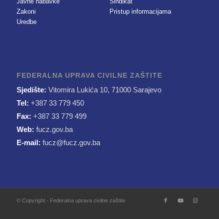
Javne nabavke
Sindikat
Zakoni
Pristup informacijama
Uredbe
FEDERALNA UPRAVA CIVILNE ZAŠTITE
Sjedište:
Vitomira Lukića 10, 71000 Sarajevo
Tel:
+387 33 779 450
Fax:
+387 33 779 499
Web:
fucz.gov.ba
E-mail:
fucz@fucz.gov.ba
© Copyright - Federalna uprava civilne zaštite