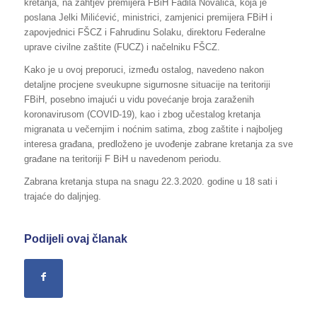
kretanja, na zahtjev premijera FBiH Fadila Novalića, koja je
poslana Jelki Milićević, ministrici, zamjenici premijera FBiH i
zapovjednici FŠCZ i Fahrudinu Solaku, direktoru Federalne
uprave civilne zaštite (FUCZ) i načelniku FŠCZ.
Kako je u ovoj preporuci, između ostalog, navedeno nakon
detaljne procjene sveukupne sigurnosne situacije na teritoriji
FBiH, posebno imajući u vidu povećanje broja zaraženih
koronavirusom (COVID-19), kao i zbog učestalog kretanja
migranata u večernjim i noćnim satima, zbog zaštite i najboljeg
interesa građana, predloženo je uvođenje zabrane kretanja za sve
građane na teritoriji F BiH u navedenom periodu.
Zabrana kretanja stupa na snagu 22.3.2020. godine u 18 sati i
trajaće do daljnjeg.
Podijeli ovaj članak