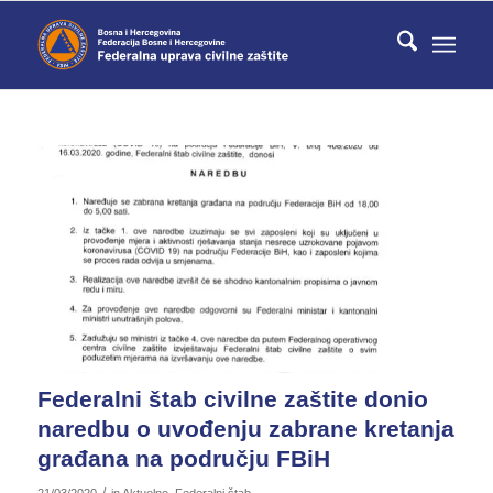
Federalni štab civilne zaštite donio
naredbu o uvođenju zabrane kretanja
građana na području FBiH
/
21/03/2020
in
Aktuelno
,
Federalni štab