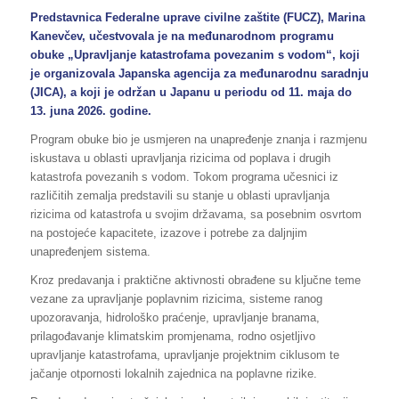
Predstavnica Federalne uprave civilne zaštite (FUCZ), Marina
Kanevčev, učestvovala je na međunarodnom programu
obuke „Upravljanje katastrofama povezanim s vodom“, koji
je organizovala Japanska agencija za međunarodnu saradnju
(JICA), a koji je održan u Japanu u periodu od 11. maja do
13. juna 2026. godine.
Program obuke bio je usmjeren na unapređenje znanja i razmjenu
iskustava u oblasti upravljanja rizicima od poplava i drugih
katastrofa povezanih s vodom. Tokom programa učesnici iz
različitih zemalja predstavili su stanje u oblasti upravljanja
rizicima od katastrofa u svojim državama, sa posebnim osvrtom
na postojeće kapacitete, izazove i potrebe za daljnjim
unapređenjem sistema.
Kroz predavanja i praktične aktivnosti obrađene su ključne teme
vezane za upravljanje poplavnim rizicima, sisteme ranog
upozoravanja, hidrološko praćenje, upravljanje branama,
prilagođavanje klimatskim promjenama, rodno osjetljivo
upravljanje katastrofama, upravljanje projektnim ciklusom te
jačanje otpornosti lokalnih zajednica na poplavne rizike.