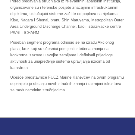
Pored predavanja stručnjaka iz relevantnih japanskih institucija,
organizovane su i terenske posjete značajnim infrastrukturnim
objektima, uključujući sisteme zaštite od poplava na rijekama
Kiso, Nagara i Shonai, branu Shin Maruyama, Metropolitan Outer
Area Underground Discharge Channel, kao i istraživačke centre
PWRI i ICHARM.
Poseban segment programa odnosio se na izradu Akcionog
plana, kroz koji su učesnici primijenili stečena znanja na
konkretne izazove u svojim zemljama i definisali prijedloge
aktivnosti za unapređenje sistema upravljanja rizicima od
katastrofa.
Učešće predstavnice FUCZ Marine Kanevčev na ovom programu
doprinijelo je sticanju novih stručnih znanja i razmjeni iskustava
sa međunarodnim stručnjacima.