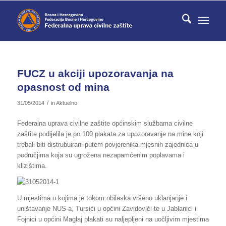
FUCZ u akciji upozoravanja na
opasnost od mina
/
31/05/2014
in
Aktuelno
Federalna uprava civilne zaštite općinskim službama civilne
zaštite podijelila je po 100 plakata za upozoravanje na mine koji
trebali biti distrubuirani putem povjerenika mjesnih zajednica u
područjima koja su ugrožena nezapamćenim poplavama i
klizištima.
U mjestima u kojima je tokom obilaska vršeno uklanjanje i
uništavanje NUS-a, Tursići u općini Zavidovići te u Jablanici i
Fojnici u općini Maglaj plakati su naljepljeni na uočljivim mjestima