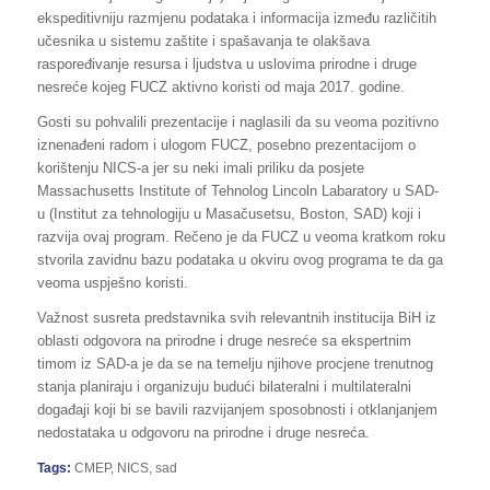
ekspeditivniju razmjenu podataka i informacija između različitih
učesnika u sistemu zaštite i spašavanja te olakšava
raspoređivanje resursa i ljudstva u uslovima prirodne i druge
nesreće kojeg FUCZ aktivno koristi od maja 2017. godine.
Gosti su pohvalili prezentacije i naglasili da su veoma pozitivno
iznenađeni radom i ulogom FUCZ, posebno prezentacijom o
korištenju NICS-a jer su neki imali priliku da posjete
Massachusetts Institute of Tehnolog Lincoln Labaratory u SAD-
u (Institut za tehnologiju u Masačusetsu, Boston, SAD) koji i
razvija ovaj program. Rečeno je da FUCZ u veoma kratkom roku
stvorila zavidnu bazu podataka u okviru ovog programa te da ga
veoma uspješno koristi.
Važnost susreta predstavnika svih relevantnih institucija BiH iz
oblasti odgovora na prirodne i druge nesreće sa ekspertnim
timom iz SAD-a je da se na temelju njihove procjene trenutnog
stanja planiraju i organizuju budući bilateralni i multilateralni
događaji koji bi se bavili razvijanjem sposobnosti i otklanjanjem
nedostataka u odgovoru na prirodne i druge nesreća.
Tags:
CMEP
,
NICS
,
sad