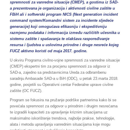
spremnosti za vanredne situacije (CMEP), a gostima iz SAD-
a prezentovana je organizacija i aktivnosti civilne zaštite u
FBiH ali i softverski program NICS (Next generation incident
command system/Komandni sistem za incidente sljedeće
generacije) koji omogućava efikasniju i ekspeditivniju
razmjenu podataka i informacija između različitih učesnika u
sistemu zaštite i spašavanja te olakšava raspoređivanje
resursa i ljudstva u uslovima prirodne i druge nesreće kojeg
FUCZ aktivno koristi od maja 2017. godine.
U okviru Programa civilno-vojne spremnosti za vanredne situacije
(CMEP) ekspertni tim za procjenu spremnosti za odgovor iz
SAD-a, zajedno sa predstavnicima Ureda za odbrambenu
saradnju Ambasade SAD-a u BiH (ODC), u petak 23.marta 2018.
godine, posjetili su Operativni centar Federalne uprave civilne
zaštite (OC FUCZ).
Program se fokusira na pružanje podrške partnerima kako bi se
povećala spremnost za odgovor u prirodnim i drugim nesrećama
te izgradili kapaciteti za upravljenje kriznim situacijama uz
maksimalno iskorištenje trendova, najbolje prakse, tehnologije,
alata i metoda upravljanja vanrednim situacijama koje mogu