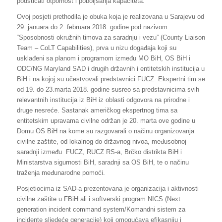
podsticati otpornost i poboljšanja kapaciteta.
Ovoj posjeti prethodila je obuka koja je realizovana u Sarajevu od
29. januara do 2. februara 2018. godine pod nazivom
“Sposobnosti okružnih timova za saradnju i vezu” (County Liaison
Team – CoLT Capabilities), prva u nizu događaja koji su
usklađeni sa planom i programom između MO BiH, OS BiH i
ODC/NG Maryland SAD i drugih državnih i entitetskih institucija u
BiH i na kojoj su učestvovali predstavnici FUCZ. Ekspertni tim se
od 19. do 23.marta 2018. godine susreo sa predstavnicima svih
relevantnih institucija iz BiH iz oblasti odgovora na prirodne i
druge nesreće. Sastanak američkog ekspertnog tima sa
entitetskim upravama civilne održan je 20. marta ove godine u
Domu OS BiH na kome su razgovarali o načinu organizovanja
civilne zaštite, od lokalnog do državnog nivoa, međusobnoj
saradnji između FUCZ, RUCZ RS-a, Brčko distrikta BiH i
Ministarstva sigurnosti BiH, saradnji sa OS BiH, te o načinu
traženja međunarodne pomoći.
Posjetiocima iz SAD-a prezentovana je organizacija i aktivnosti
civilne zaštite u FBiH ali i softverski program NICS (Next
generation incident command system/Komandni sistem za
incidente sljedeće generacije) koji omogućava efikasniju i