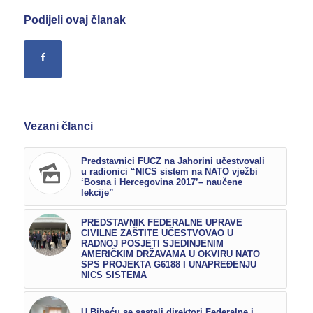
Podijeli ovaj članak
Vezani članci
Predstavnici FUCZ na Jahorini učestvovali
u radionici “NICS sistem na NATO vježbi
‘Bosna i Hercegovina 2017’– naučene
lekcije”
PREDSTAVNIK FEDERALNE UPRAVE
CIVILNE ZAŠTITE UČESTVOVAO U
RADNOJ POSJETI SJEDINJENIM
AMERIČKIM DRŽAVAMA U OKVIRU NATO
SPS PROJEKTA G6188 I UNAPREĐENJU
NICS SISTEMA
U Bihaću se sastali direktori Federalne i