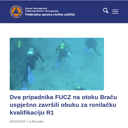
Dva pripadnika FUCZ na otoku Braču
uspješno završili obuku za ronilačku
kvalifikaciju R1
/
05/10/2018
in
Aktuelno