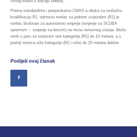
čistog kisika u slučaju udesa).
Prema standardima i preporukama CMAS-a obuka za ronilačku
kvalifikaciju R1, odnosno ronilac sa jednom zvijezdom (R1) je
ronilac školovan za autonomno ronjenje (ronjenje sa SCUBA
opremom – ronjenje sa bocom) na nivou osnovnog znanja. Može
roniti u paru sa roniocem iste kategorije (R1) do 10 metara, a u
pratnji ronioca više kategorije (R2 i više) do 20 metara dubine.
Podijeli ovaj članak