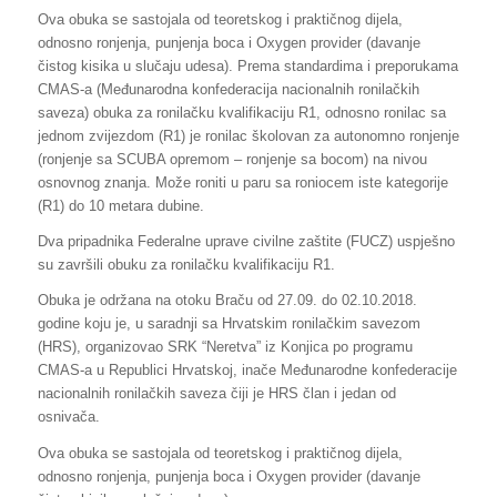
Ova obuka se sastojala od teoretskog i praktičnog dijela,
odnosno ronjenja, punjenja boca i Oxygen provider (davanje
čistog kisika u slučaju udesa). Prema standardima i preporukama
CMAS-a (Međunarodna konfederacija nacionalnih ronilačkih
saveza) obuka za ronilačku kvalifikaciju R1, odnosno ronilac sa
jednom zvijezdom (R1) je ronilac školovan za autonomno ronjenje
(ronjenje sa SCUBA opremom – ronjenje sa bocom) na nivou
osnovnog znanja. Može roniti u paru sa roniocem iste kategorije
(R1) do 10 metara dubine.
Dva pripadnika Federalne uprave civilne zaštite (FUCZ) uspješno
su završili obuku za ronilačku kvalifikaciju R1.
Obuka je održana na otoku Braču od 27.09. do 02.10.2018.
godine koju je, u saradnji sa Hrvatskim ronilačkim savezom
(HRS), organizovao SRK “Neretva” iz Konjica po programu
CMAS-a u Republici Hrvatskoj, inače Međunarodne konfederacije
nacionalnih ronilačkih saveza čiji je HRS član i jedan od
osnivača.
Ova obuka se sastojala od teoretskog i praktičnog dijela,
odnosno ronjenja, punjenja boca i Oxygen provider (davanje